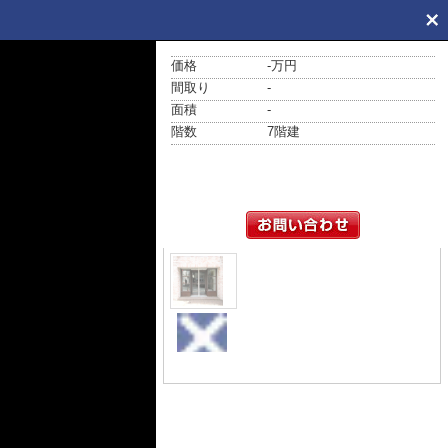
価格
-万円
間取り
-
面積
-
階数
7階建
外観