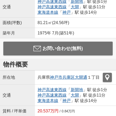
神戸高速東西線
「
新開地
」駅 徒歩1分
交通
神戸高速東西線
「
大開
」駅 徒歩11分
東海道本線
「
神戸
」駅 徒歩14分
面積(坪数)
81.21㎡(24.56坪)
築年月
1975年 7月(築51年)
お問い合わせ(無料)
物件概要
所在地
兵庫県
神戸市兵庫区
大開通
１丁目
神戸高速東西線
「
新開地
」駅 徒歩1分
交通
神戸高速東西線
「
大開
」駅 徒歩11分
東海道本線
「
神戸
」駅 徒歩14分
賃料 / 坪単価
20.537万円
/ 0.84万円