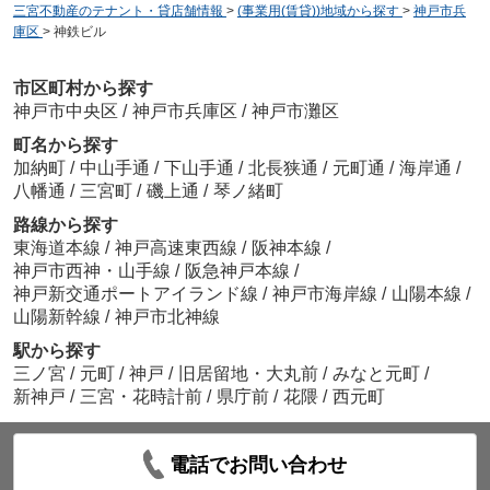
三宮不動産のテナント・貸店舗情報
>
(事業用(賃貸))地域から探す
>
神戸市兵
庫区
>
神鉄ビル
市区町村から探す
神戸市中央区
/
神戸市兵庫区
/
神戸市灘区
町名から探す
加納町
/
中山手通
/
下山手通
/
北長狭通
/
元町通
/
海岸通
/
八幡通
/
三宮町
/
磯上通
/
琴ノ緒町
路線から探す
東海道本線
/
神戸高速東西線
/
阪神本線
/
神戸市西神・山手線
/
阪急神戸本線
/
神戸新交通ポートアイランド線
/
神戸市海岸線
/
山陽本線
/
山陽新幹線
/
神戸市北神線
駅から探す
三ノ宮
/
元町
/
神戸
/
旧居留地・大丸前
/
みなと元町
/
新神戸
/
三宮・花時計前
/
県庁前
/
花隈
/
西元町
電話でお問い合わせ