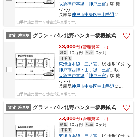
阪急神戸本線
「
神戸三宮
」駅 徒歩7分
- / -(-)
兵庫県
神戸市中央区
中山手通
２丁目
山手幹線に面する機械式駐車場です。
グラン・パレ北野ハンター坂機械式駐車場
賃貸 | 駐車場
33,000
円
(管理費等：- )
10万円
0ヶ月
敷金
礼金
坪単価
-
東海道本線
「
三ノ宮
」駅 徒歩10分
神戸市西神・山手線
「
三宮
」駅 徒歩6分
阪急神戸本線
「
神戸三宮
」駅 徒歩7分
- / -(-)
兵庫県
神戸市中央区
中山手通
２丁目
山手幹線に面する機械式駐車場です。
グラン・パレ北野ハンター坂機械式駐車場
賃貸 | 駐車場
33,000
円
(管理費等：- )
10万円
0ヶ月
敷金
礼金
坪単価
-
東海道本線
「
三ノ宮
」駅 徒歩10分