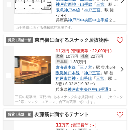
神戸市西神・山手線
「
三宮
」駅 徒歩6分
阪急神戸本線
「
神戸三宮
」駅 徒歩7分
- / -(-)
兵庫県
神戸市中央区
中山手通
２丁目
山手幹線に面する機械式駐車場です。
東門街に面するスナック居抜物件
賃貸 | 店舗一部
11
万
円
(管理費等：22,000円 )
10万円
22万円
敷金
礼金
1.83
万円
坪単価
東海道本線
「
三ノ宮
」駅 徒歩5分
阪急神戸本線
「
神戸三宮
」駅 徒歩5分
神戸市西神・山手線
「
三宮
」駅 徒歩3分
3階 / 6.02坪(19.92㎡)
兵庫県
神戸市中央区
中山手通
１丁目
三宮の繁華街、東門街にあるスナック向き賃貸物件です。（カウンタ
ー9席）シンク、エアコン、台下冷蔵庫ございます。
友藤筋に面するテナント
賃貸 | 店舗一部
11
万
円
(管理費等：- )