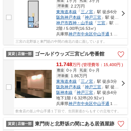
1ヶ月
3ヶ月
敷金
礼金
2.2
万円
坪単価
東海道本線
「
三ノ宮
」駅 徒歩6分
阪急神戸本線
「
神戸三宮
」駅 徒歩6分
神戸市西神・山手線
「
三宮
」駅 徒歩5分
2階 / 5.00坪(16.53㎡)
兵庫県
神戸市中央区
中山手通
１丁目
三宮の北野坂と東門筋の中間の南北の道に面しています。
ゴールドウッズ三宮ビル壱番館
賃貸 | 店舗一部
11.748
万
円
(管理費等：15,400円 )
0ヶ月
0ヶ月
敷金
礼金
1.86
万円
坪単価
東海道本線
「
三ノ宮
」駅 徒歩3分
阪急神戸本線
「
神戸三宮
」駅 徒歩3分
阪神本線
「
神戸三宮
」駅 徒歩4分
地下1階 / 6.32坪(20.92㎡)
兵庫県
神戸市中央区
中山手通
１丁目
飲食店の並ぶ中山手通１丁目で、生田新道からもすぐの立地です。
東門街と北野坂の間にある居酒屋跡
賃貸 | 店舗一部