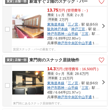
新道すぐ２階のスナック・バー
賃貸 | 店舗一部
13.75
万
円
(管理費等：- )
1ヶ月
2ヶ月
敷金
礼金
2
万円
坪単価
東海道本線
「
三ノ宮
」駅 徒歩5分
阪急神戸本線
「
神戸三宮
」駅 徒歩5分
神戸市西神・山手線
「
三宮
」駅 徒歩5分
2階 / 6.89坪(22.80㎡)
兵庫県
神戸市中央区
中山手通
１丁目
賃貸スナック・バーの募集です。
東門街のスナック居抜物件
賃貸 | 店舗一部
14.3
万
円
(管理費等：16,500円 )
0ヶ月
28.6万円
敷金
礼金
2.15
万円
坪単価
東海道本線
「
三ノ宮
」駅 徒歩6分
神戸市西神・山手線
「
三宮
」駅 徒歩3分
4階 / 6.64坪(21.97㎡)
兵庫県
神戸市中央区
中山手通
１丁目
東門街にあるスナック居抜物件です。