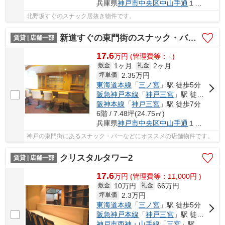
兵庫県
神戸市中央区
中山手通
１丁目
北野坂すぐのスナック居抜き物件です。
新道すぐの東門街のスナック・バー向き物件
賃貸 | 店舗一部
17.6
万
円
(管理費等：- )
1ヶ月
2ヶ月
敷金
礼金
2.35
万円
坪単価
東海道本線
「
三ノ宮
」駅 徒歩5分
阪急神戸本線
「
神戸三宮
」駅 徒歩5分
阪神本線
「
神戸三宮
」駅 徒歩7分
6階 / 7.48坪(24.75㎡)
兵庫県
神戸市中央区
中山手通
１丁目4-7
神戸の東門街にあるスナック・バーなどにオススメの店舗物件です。
クリスタルタワー2
賃貸 | 店舗一部
17.6
万
円
(管理費等：11,000円 )
10万円
66万円
敷金
礼金
2.3
万円
坪単価
東海道本線
「
三ノ宮
」駅 徒歩5分
阪急神戸本線
「
神戸三宮
」駅 徒歩5分
神戸市西神・山手線
「
三宮
」駅 徒歩3分