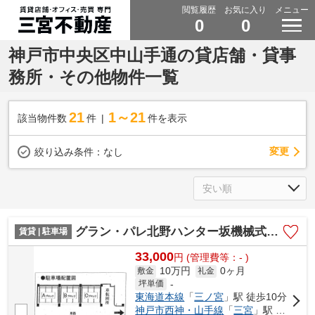
閲覧履歴
お気に入り
メニュー
0
0
神戸市中央区中山手通の貸店舗・貸事
務所・その他物件一覧
21
1～21
該当物件数
件
件を表示
変更
絞り込み条件：
なし
グラン・パレ北野ハンター坂機械式駐車場
賃貸 | 駐車場
33,000
円
(管理費等：- )
10万円
0ヶ月
敷金
礼金
坪単価
-
東海道本線
「
三ノ宮
」駅 徒歩10分
神戸市西神・山手線
「
三宮
」駅 徒歩6分