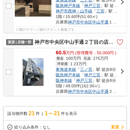
東海道本線
「
三ノ宮
」駅 徒歩6分
阪急神戸本線
「
神戸三宮
」駅 徒歩6分
神戸市西神・山手線
「
三宮
」駅 徒歩5分
1階 / 15.60坪(51.60㎡)
兵庫県
神戸市中央区
中山手通
１丁目
１階のラウンジ跡のテナント募集です。
神戸市中央区中山手通２丁目の店舗一部
賃貸 | 店舗一部
60.5
万
円
(管理費等：55,000円 )
100万円
275万円
敷金
礼金
1.23
万円
坪単価
東海道本線
「
三ノ宮
」駅 徒歩8分
阪急神戸本線
「
神戸三宮
」駅 徒歩8分
阪神本線
「
神戸三宮
」駅 徒歩8分
5階 / 49.00坪(162.00㎡)
兵庫県
神戸市中央区
中山手通
２丁目
21
1～21
該当物件数
件
件を表示
変更
絞り込み条件：
なし