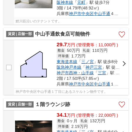
阪神本線
「
元町
」駅 徒歩7分
3階 / 14.79坪(48.92㎡)
兵庫県
神戸市中央区
中山手通
４丁目1-14
鯉川筋沿いのテナントです。
中山手通飲食店可能物件
賃貸 | 店舗一部
29.7
万
円
(管理費等：11,000円 )
50万円
110万円
敷金
礼金
1.7
万円
坪単価
東海道本線
「
三ノ宮
」駅 徒歩8分
阪急神戸本線
「
神戸三宮
」駅 徒歩6分
神戸市西神・山手線
「
三宮
」駅 徒歩5分
2階 / 17.50坪(57.85㎡)
兵庫県
神戸市中央区
中山手通
１丁目
神戸市中央区中山手通１丁目にあるスケルトン物件です。
１階ラウンジ跡
賃貸 | 店舗一部
34.1
万
円
(管理費等：22,000円 )
0ヶ月
132万円
敷金
礼金
2.19
万円
坪単価