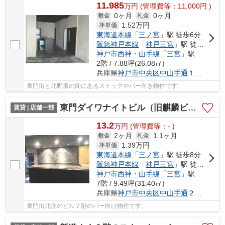
11.985
万
円
(管理費等：11,000円 )
0ヶ月
0ヶ月
敷金
礼金
1.52
万円
坪単価
東海道本線
「
三ノ宮
」駅 徒歩6分
阪急神戸本線
「
神戸三宮
」駅 徒歩5分
神戸市西神・山手線
「
三宮
」駅 徒歩4分
2階 / 7.88坪(26.08㎡)
兵庫県
神戸市中央区
中山手通
１丁目
東門街と北野坂の間にあるスナックやバー向き物件です。
東門ダイワナイトビル（旧麒麟ビル）
賃貸 | 店舗一部
13.2
万
円
(管理費等：- )
2ヶ月
1.1ヶ月
敷金
礼金
1.39
万円
坪単価
東海道本線
「
三ノ宮
」駅 徒歩8分
阪急神戸本線
「
神戸三宮
」駅 徒歩7分
神戸市西神・山手線
「
三宮
」駅 徒歩6分
7階 / 9.49坪(31.40㎡)
兵庫県
神戸市中央区
中山手通
２丁目
東門街北側のビル７階のバー向け物件です。