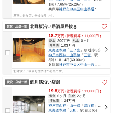
1階 / 7.65坪(25.29㎡)
兵庫県
神戸市中央区
中山手通
１丁目
三宮の飲食店の居抜物件です。
北野坂沿い居酒屋居抜き
賃貸 | 店舗一部
18.7
万
円
(管理費等：11,000円 )
200万円
0ヶ月
敷金
礼金
1.03
万円
坪単価
東海道本線
「
三ノ宮
」駅 徒歩5分
神戸市西神・山手線
「
三宮
」駅 徒歩4分
3階 / 18.14坪(60.00㎡)
兵庫県
神戸市中央区
中山手通
１丁目
北野坂沿い飲食可能物件の募集です。
鯉川筋沿い店舗
賃貸 | 店舗一部
19.8
万
円
(管理費等：11,000円 )
6ヶ月
2ヶ月
敷金
礼金
1.34
万円
坪単価
神戸市西神・山手線
「
県庁前
」駅 徒歩5分
東海道本線
「
元町
」駅 徒歩6分