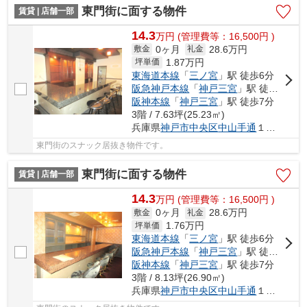
東門街に面する物件
賃貸 | 店舗一部
14.3
万
円
(管理費等：16,500円 )
0ヶ月
28.6万円
敷金
礼金
1.87
万円
坪単価
東海道本線
「
三ノ宮
」駅 徒歩6分
阪急神戸本線
「
神戸三宮
」駅 徒歩7分
阪神本線
「
神戸三宮
」駅 徒歩7分
3階 / 7.63坪(25.23㎡)
兵庫県
神戸市中央区
中山手通
１丁目
東門街のスナック居抜き物件です。
東門街に面する物件
賃貸 | 店舗一部
14.3
万
円
(管理費等：16,500円 )
0ヶ月
28.6万円
敷金
礼金
1.76
万円
坪単価
東海道本線
「
三ノ宮
」駅 徒歩6分
阪急神戸本線
「
神戸三宮
」駅 徒歩7分
阪神本線
「
神戸三宮
」駅 徒歩7分
3階 / 8.13坪(26.90㎡)
兵庫県
神戸市中央区
中山手通
１丁目