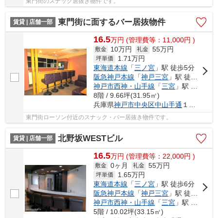
東門街のスナック居抜き物件です。
東門街に面するバー居抜物件
賃貸 | 店舗一部
16.5
万
円
(管理費等：11,000円 )
10万円
55万円
敷金
礼金
1.71
万円
坪単価
東海道本線
「
三ノ宮
」駅 徒歩5分
阪急神戸本線
「
神戸三宮
」駅 徒歩5分
神戸市西神・山手線
「
三宮
」駅 徒歩3分
8階 / 9.66坪(31.95㎡)
兵庫県
神戸市中央区
中山手通
１丁目
東門街ローソン付近のスナック・バー居抜き物件です。
北野坂WESTビル
賃貸 | 店舗一部
16.5
万
円
(管理費等：22,000円 )
0ヶ月
55万円
敷金
礼金
1.65
万円
坪単価
東海道本線
「
三ノ宮
」駅 徒歩6分
阪急神戸本線
「
神戸三宮
」駅 徒歩6分
神戸市西神・山手線
「
三宮
」駅 徒歩4分
5階 / 10.02坪(33.15㎡)