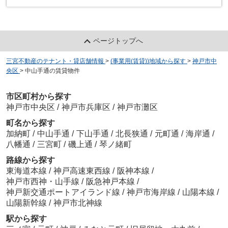
ページトップへ
三宮不動産のテナント・貸店舗情報
>
(事業用(賃貸))地域から探す
>
神戸市中
央区
>
中山手通の賃貸物件
市区町村から探す
神戸市中央区
/
神戸市兵庫区
/
神戸市灘区
町名から探す
加納町
/
中山手通
/
下山手通
/
北長狭通
/
元町通
/
海岸通
/
八幡通
/
三宮町
/
磯上通
/
琴ノ緒町
路線から探す
東海道本線
/
神戸高速東西線
/
阪神本線
/
神戸市西神・山手線
/
阪急神戸本線
/
神戸新交通ポートアイランド線
/
神戸市海岸線
/
山陽本線
/
山陽新幹線
/
神戸市北神線
駅から探す