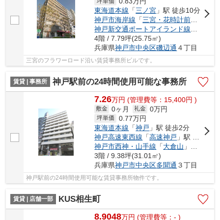
0.83
万円
坪単価
東海道本線
「
三ノ宮
」駅 徒歩10分
神戸市海岸線
「
三宮・花時計前
」駅 徒歩
神戸新交通ポートアイランド線
「
貿易セ
4階 / 7.79坪(25.75㎡)
兵庫県
神戸市中央区
磯辺通
４丁目
三宮のフラワーロード沿い賃貸事務所ビルです。
神戸駅前の24時間使用可能な事務所
賃貸 | 事務所
7.26
万
円
(管理費等：15,400円 )
0ヶ月
0万円
敷金
礼金
0.77
万円
坪単価
東海道本線
「
神戸
」駅 徒歩2分
神戸高速東西線
「
高速神戸
」駅 徒歩2分
神戸市西神・山手線
「
大倉山
」駅 徒歩9分
3階 / 9.38坪(31.01㎡)
兵庫県
神戸市中央区
多聞通
３丁目
神戸駅前の24時間使用可能な賃貸事務所物件です。
KUS相生町
賃貸 | 店舗一部
8.9048
万
円
(管理費等：- )