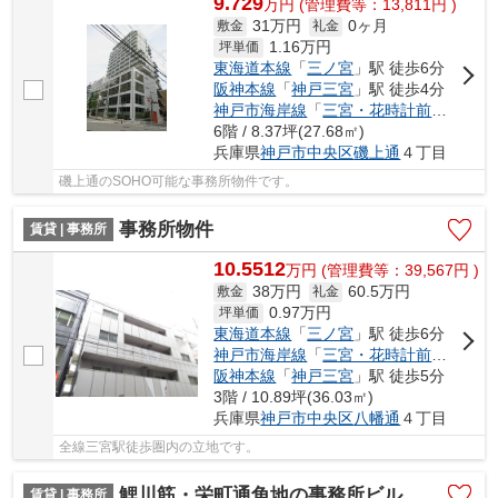
9.729
万
円
(管理費等：13,811円 )
31万円
0ヶ月
敷金
礼金
1.16
万円
坪単価
東海道本線
「
三ノ宮
」駅 徒歩6分
阪神本線
「
神戸三宮
」駅 徒歩4分
神戸市海岸線
「
三宮・花時計前
」駅 徒歩
6階 / 8.37坪(27.68㎡)
兵庫県
神戸市中央区
磯上通
４丁目
磯上通のSOHO可能な事務所物件です。
事務所物件
賃貸 | 事務所
10.5512
万
円
(管理費等：39,567円 )
38万円
60.5万円
敷金
礼金
0.97
万円
坪単価
東海道本線
「
三ノ宮
」駅 徒歩6分
神戸市海岸線
「
三宮・花時計前
」駅 徒歩
阪神本線
「
神戸三宮
」駅 徒歩5分
3階 / 10.89坪(36.03㎡)
兵庫県
神戸市中央区
八幡通
４丁目
全線三宮駅徒歩圏内の立地です。
鯉川筋・栄町通角地の事務所ビル
賃貸 | 事務所