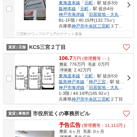
東海道本線
「
元町
」駅 徒歩3分
阪神本線
「
元町
」駅 徒歩4分
神戸市海岸線
「
旧居留地・大丸前
」駅 
B1-1F階 / 40.15坪(132.73㎡)
兵庫県
神戸市中央区
三宮町
３丁目9-19
三宮町のワンフロア１戸のテナント募集
KCS三宮２丁目
賃貸 | 店舗
106.7
万
円
(管理費等：- )
776万円
0万円
敷金
礼金
2.42
万円
坪単価
東海道本線
「
元町
」駅 徒歩5分
阪急神戸本線
「
神戸三宮
」駅 徒歩7分
神戸市海岸線
「
旧居留地・大丸前
」駅 
1-3階 / 44.14坪(145.92㎡)
兵庫県
神戸市中央区
三宮町
２丁目
市役所近くの事務所ビル
賃貸 | 事務所
予告広告
(管理費等：11,111円 )
6ヶ月
0ヶ月
敷金
礼金