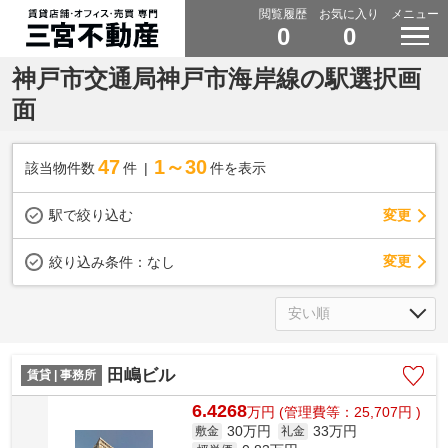
閲覧履歴
お気に入り
メニュー
0
0
神戸市交通局神戸市海岸線の駅選択画
面
47
1～30
該当物件数
件
件を表示
駅で絞り込む
変更
変更
絞り込み条件：
なし
田嶋ビル
賃貸 | 事務所
6.4268
万
円
(管理費等：25,707円 )
30万円
33万円
敷金
礼金