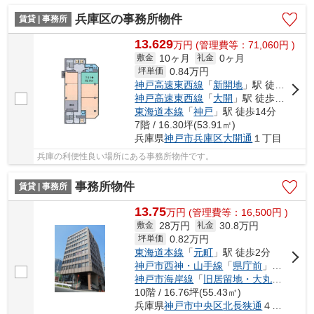
兵庫区の事務所物件
賃貸 | 事務所
13.629
万
円
(管理費等：71,060円 )
10ヶ月
0ヶ月
敷金
礼金
0.84
万円
坪単価
神戸高速東西線
「
新開地
」駅 徒歩1分
神戸高速東西線
「
大開
」駅 徒歩11分
東海道本線
「
神戸
」駅 徒歩14分
7階 / 16.30坪(53.91㎡)
兵庫県
神戸市兵庫区
大開通
１丁目
兵庫の利便性良い場所にある事務所物件です。
事務所物件
賃貸 | 事務所
13.75
万
円
(管理費等：16,500円 )
28万円
30.8万円
敷金
礼金
0.82
万円
坪単価
東海道本線
「
元町
」駅 徒歩2分
神戸市西神・山手線
「
県庁前
」駅 徒歩4分
神戸市海岸線
「
旧居留地・大丸前
」駅 
10階 / 16.76坪(55.43㎡)
兵庫県
神戸市中央区
北長狭通
４丁目