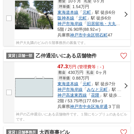
10ヶ月
0ヶ月
敷金
礼金
1.54
万円
坪単価
東海道本線
「
元町
」駅 徒歩6分
阪神本線
「
元町
」駅 徒歩6分
神戸市海岸線
「
旧居留地・大丸前
」駅 
5階 / 26.90坪(88.92㎡)
兵庫県
神戸市中央区
明石町
47
神戸大丸隣のビルの５階事務所の募集です。
乙仲通沿いにある店舗物件
賃貸 | 店舗一部
47.3
万
円
(管理費等：- )
430万円
0ヶ月
敷金
礼金
0.88
万円
坪単価
東海道本線
「
元町
」駅 徒歩7分
神戸市海岸線
「
みなと元町
」駅 徒歩6分
神戸高速東西線
「
花隈
」駅 徒歩9分
2階 / 53.75坪(177.69㎡)
兵庫県
神戸市中央区
海岸通
３丁目
神戸の乙仲通沿いにある店舗物件です。１階にモンプリュのあるビル
です。
大西商事ビル
賃貸 | 店舗事務所