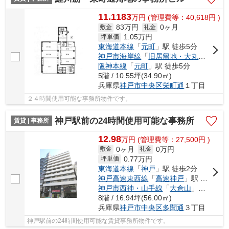
11.1183
万
円
(管理費等：40,618円 )
83万円
0ヶ月
敷金
礼金
1.05
万円
坪単価
東海道本線
「
元町
」駅 徒歩5分
神戸市海岸線
「
旧居留地・大丸前
」駅 
阪神本線
「
元町
」駅 徒歩5分
5階 / 10.55坪(34.90㎡)
兵庫県
神戸市中央区
栄町通
１丁目
２４時間使用可能な事務所物件です。
神戸駅前の24時間使用可能な事務所
賃貸 | 事務所
12.98
万
円
(管理費等：27,500円 )
0ヶ月
0万円
敷金
礼金
0.77
万円
坪単価
東海道本線
「
神戸
」駅 徒歩2分
神戸高速東西線
「
高速神戸
」駅 徒歩2分
神戸市西神・山手線
「
大倉山
」駅 徒歩9分
8階 / 16.94坪(56.00㎡)
兵庫県
神戸市中央区
多聞通
３丁目
神戸駅前の24時間使用可能な賃貸事務所物件です。