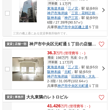
1.1
万円
坪単価
東海道本線
「
三ノ宮
」駅 徒歩8分
神戸市海岸線
「
三宮・花時計前
」駅 徒歩
阪神本線
「
神戸三宮
」駅 徒歩9分
6階 / 27.39坪(90.57㎡)
兵庫県
神戸市中央区
磯上通
５丁目
三宮の磯上通にある賃貸事務所物件です。
神戸市中央区元町通１丁目の店舗一部
賃貸 | 店舗一部
36.3
万
円
(管理費等：- )
198万円
0ヶ月
敷金
礼金
1.17
万円
坪単価
東海道本線
「
三ノ宮
」駅 徒歩5分
阪神本線
「
元町
」駅 徒歩5分
神戸市海岸線
「
旧居留地・大丸前
」駅 
2-3階 / 31.05坪(102.64㎡)
兵庫県
神戸市中央区
元町通
１丁目
大丸東隣のレトロビル
賃貸 | 事務所
41.426
万
円
(管理費等：- )