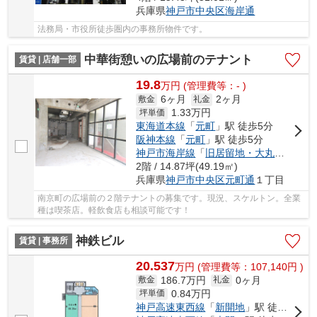
兵庫県
神戸市中央区
海岸通
法務局・市役所徒歩圏内の事務所物件です。
中華街憩いの広場前のテナント
賃貸 | 店舗一部
19.8
万
円
(管理費等：- )
6ヶ月
2ヶ月
敷金
礼金
1.33
万円
坪単価
東海道本線
「
元町
」駅 徒歩5分
阪神本線
「
元町
」駅 徒歩5分
神戸市海岸線
「
旧居留地・大丸前
」駅 
2階 / 14.87坪(49.19㎡)
兵庫県
神戸市中央区
元町通
１丁目
南京町の広場前の２階テナントの募集です。現況、スケルトン。全業
種は喫茶店。軽飲食店も相談可能です！
神鉄ビル
賃貸 | 事務所
20.537
万
円
(管理費等：107,140円 )
186.7万円
0ヶ月
敷金
礼金
0.84
万円
坪単価
神戸高速東西線
「
新開地
」駅 徒歩1分