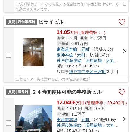
JR元町駅のホームからも見える視認性の良い事務所物件です。サービ
ス業にオススメです。
ヒライビル
賃貸 | 店舗事務所
14.85
万
円
(管理費等：- )
0ヶ月
29.7万円
敷金
礼金
0.81
万円
坪単価
東海道本線
「
元町
」駅 徒歩3分
阪神本線
「
元町
」駅 徒歩3分
神戸市海岸線
「
旧居留地・大丸前
」駅 
3階 / 18.43坪(60.95㎡)
兵庫県
神戸市中央区
三宮町
３丁目
三宮センター街に面するビルの３階店舗事務所
２４時間使用可能の事務所ビル
賃貸 | 事務所
17.0495
万
円
(管理費等：59,406円 )
126万円
0ヶ月
敷金
礼金
1.1
万円
坪単価
東海道本線
「
元町
」駅 徒歩10分
神戸市海岸線
「
旧居留地・大丸前
」駅 
4階 / 15.43坪(51.01㎡)