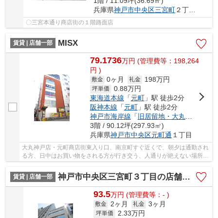
1階 / 11.09坪(36.69㎡)
兵庫県
神戸市中央区
三宮町
２丁目9-11
〇三宮本通り商店街の１階路面店
MISX
賃貸 | 店舗一部
79.1736
万
円
(管理費等：198,264
円 )
0ヶ月
198万円
敷金
礼金
0.88
万円
坪単価
東海道本線
「
元町
」駅 徒歩2分
阪神本線
「
元町
」駅 徒歩2分
神戸市海岸線
「
旧居留地・大丸前
」駅 徒
3階 / 90.12坪(297.93㎡)
兵庫県
神戸市中央区
元町通
１丁目
大丸神戸店・元町商店街東入り口、南京町すぐ近くで、朝夕は通勤され
る方、日中はお買い物をされる方が行き交う、人通りが絶えない場所に
あります。
神戸市中央区三宮町３丁目の店舗一部
賃貸 | 店舗一部
93.5
万
円
(管理費等：- )
2ヶ月
3ヶ月
敷金
礼金
2.33
万円
坪単価