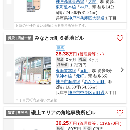
神戸高速東西線
「
大開
」駅 徒歩11分
東海道本線
「
神戸
」駅 徒歩14分
5階 / 24.56坪(81.21㎡)
兵庫県
神戸市兵庫区
大開通
１丁目
兵庫の利便性良い場所にある事務所物件です。
みなと元町６番地ビル
賃貸 | 店舗一部
新築
28.38
万
円
(管理費等：- )
0ヶ月
3ヶ月
敷金
礼金
1.72
万円
坪単価
東海道本線
「
元町
」駅 徒歩6分
阪神本線
「
元町
」駅 徒歩6分
神戸市海岸線
「
みなと元町
」駅 徒歩4分
2階 / 16.50坪(54.55㎡)
兵庫県
神戸市中央区
元町通
３丁目
３丁目元町商店沿いの店舗
磯上エリアの角地事務所ビル
賃貸 | 事務所
30.25
万
円
(管理費等：119,570円 )
180万円
0万円
敷金
礼金