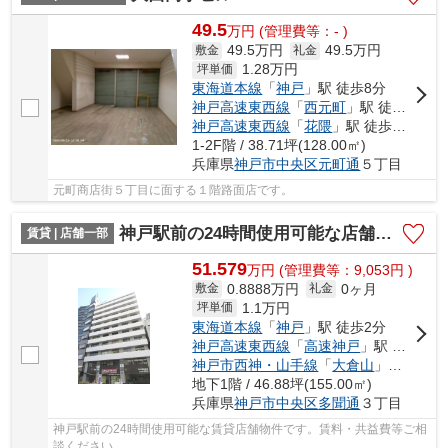
49.5
万
円
(管理費等：- )
49.5万円
49.5万円
敷金
礼金
1.28
万円
坪単価
東海道本線
「
神戸
」駅 徒歩8分
神戸高速東西線
「
西元町
」駅 徒歩2分
神戸高速東西線
「
花隈
」駅 徒歩5分
1-2F階 / 38.71坪(128.00㎡)
兵庫県
神戸市中央区
元町通
５丁目
元町商店街５丁目に面する１階路面店です。
神戸駅前の24時間使用可能な店舗物件
賃貸 | 店舗一部
51.579
万
円
(管理費等：9,053円 )
0.8888万円
0ヶ月
敷金
礼金
1.1
万円
坪単価
東海道本線
「
神戸
」駅 徒歩2分
神戸高速東西線
「
高速神戸
」駅 徒歩2分
神戸市西神・山手線
「
大倉山
」駅 徒歩9分
地下1階 / 46.88坪(155.00㎡)
兵庫県
神戸市中央区
多聞通
３丁目
神戸駅前の24時間使用可能な賃貸店舗物件です。賃料・共益費等ご相
談ください。