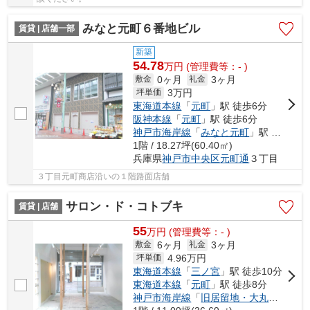
みなと元町６番地ビル
賃貸 | 店舗一部
新築
54.78
万
円
(管理費等：- )
0ヶ月
3ヶ月
敷金
礼金
3
万円
坪単価
東海道本線
「
元町
」駅 徒歩6分
阪神本線
「
元町
」駅 徒歩6分
神戸市海岸線
「
みなと元町
」駅 徒歩4分
1階 / 18.27坪(60.40㎡)
兵庫県
神戸市中央区
元町通
３丁目
３丁目元町商店沿いの１階路面店舗
サロン・ド・コトブキ
賃貸 | 店舗
55
万
円
(管理費等：- )
6ヶ月
3ヶ月
敷金
礼金
4.96
万円
坪単価
東海道本線
「
三ノ宮
」駅 徒歩10分
東海道本線
「
元町
」駅 徒歩8分
神戸市海岸線
「
旧居留地・大丸前
」駅 