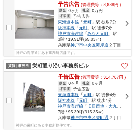
予告広告
(管理費等：8,888円 )
0ヶ月
0万円
敷金
礼金
予告広告
坪単価
東海道本線
「
元町
」駅 徒歩7分
阪神本線
「
元町
」駅 徒歩7分
神戸市海岸線
「
みなと元町
」駅 徒歩5分
3階 / 19.91坪(65.83㎡)
兵庫県
神戸市中央区
海岸通
２丁目
神戸の海岸通にある事務所店舗です。
栄町通り沿い事務所ビル
賃貸 | 事務所
予告広告
(管理費等：314,787円 )
0ヶ月
0ヶ月
敷金
礼金
予告広告
坪単価
東海道本線
「
元町
」駅 徒歩4分
阪神本線
「
元町
」駅 徒歩4分
神戸市海岸線
「
旧居留地・大丸前
」駅 
7階 / 95.39坪(315.35㎡)
兵庫県
神戸市中央区
栄町通
２丁目
神戸の栄町にある事務所物件です。