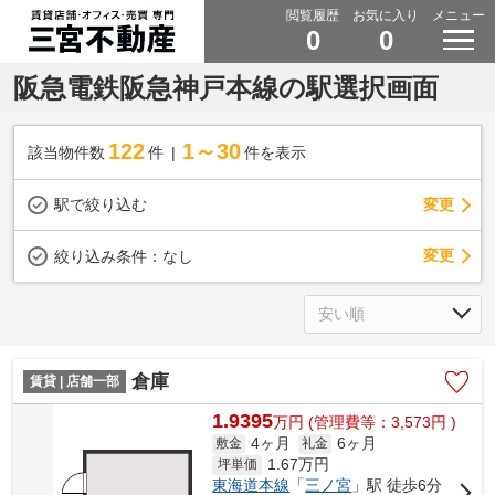
閲覧履歴
お気に入り
メニュー
0
0
阪急電鉄阪急神戸本線の駅選択画面
122
1～30
該当物件数
件
件を表示
駅で絞り込む
変更
変更
絞り込み条件：
なし
倉庫
賃貸 | 店舗一部
1.9395
万
円
(管理費等：3,573円 )
4ヶ月
6ヶ月
敷金
礼金
1.67
万円
坪単価
東海道本線
「
三ノ宮
」駅 徒歩6分