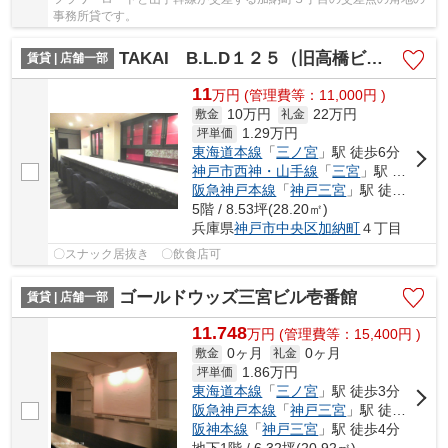
事務所貸です。
TAKAI B.L.D１２５（旧高橋ビル）
賃貸 | 店舗一部
11
万
円
(管理費等：11,000円 )
10万円
22万円
敷金
礼金
1.29
万円
坪単価
東海道本線
「
三ノ宮
」駅 徒歩6分
神戸市西神・山手線
「
三宮
」駅 徒歩5分
阪急神戸本線
「
神戸三宮
」駅 徒歩6分
5階 / 8.53坪(28.20㎡)
兵庫県
神戸市中央区
加納町
４丁目
〇スナック居抜き 〇飲食店可
ゴールドウッズ三宮ビル壱番館
賃貸 | 店舗一部
11.748
万
円
(管理費等：15,400円 )
0ヶ月
0ヶ月
敷金
礼金
1.86
万円
坪単価
東海道本線
「
三ノ宮
」駅 徒歩3分
阪急神戸本線
「
神戸三宮
」駅 徒歩3分
阪神本線
「
神戸三宮
」駅 徒歩4分