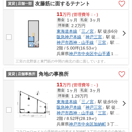
友藤筋に面するテナント
賃貸 | 店舗一部
11
万
円
(管理費等：- )
1ヶ月
3ヶ月
敷金
礼金
2.2
万円
坪単価
東海道本線
「
三ノ宮
」駅 徒歩6分
阪急神戸本線
「
神戸三宮
」駅 徒歩6分
神戸市西神・山手線
「
三宮
」駅 徒歩5分
2階 / 5.00坪(16.53㎡)
兵庫県
神戸市中央区
中山手通
１丁目
三宮の北野坂と東門筋の中間の南北の道に面しています。
角地の事務所
賃貸 | 店舗事務所
11
万
円
(管理費等：- )
1ヶ月
3ヶ月
敷金
礼金
1.29
万円
坪単価
東海道本線
「
三ノ宮
」駅 徒歩5分
阪急神戸本線
「
神戸三宮
」駅 徒歩5分
神戸市西神・山手線
「
三宮
」駅 徒歩5分
2階 / 8.52坪(28.19㎡)
兵庫県
神戸市中央区
加納町
３丁目1-17
フラワーロードと山手幹線が交差する加納町３丁目の交差点の角地の