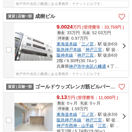
神戸市中央区八幡通にある事務所・テナントビルです。
成樹ビル
賃貸 | 店舗一部
9.0024
万
円
(管理費等：33,759円 )
33万円
52.03万円
敷金
礼金
0.97
万円
坪単価
東海道本線
「
三ノ宮
」駅 徒歩6分
阪急神戸本線
「
神戸三宮
」駅 徒歩6分
阪神本線
「
神戸三宮
」駅 徒歩6分
2階 / 9.30坪(30.74㎡)
兵庫県
神戸市中央区
八幡通
４丁目1-15
神戸市中央区八幡通にある事務所・テナントビルです。
ゴールドウッズレンガ筋ビルパートⅡ
賃貸 | 店舗一部
9.13
万
円
(管理費等：11,000円 )
0ヶ月
0ヶ月
敷金
礼金
1.59
万円
坪単価
東海道本線
「
三ノ宮
」駅 徒歩3分
阪急神戸本線
「
神戸三宮
」駅 徒歩3分
神戸市西神・山手線
「
三宮
」駅 徒歩3分
地下1階 / 5.74坪(19.00㎡)