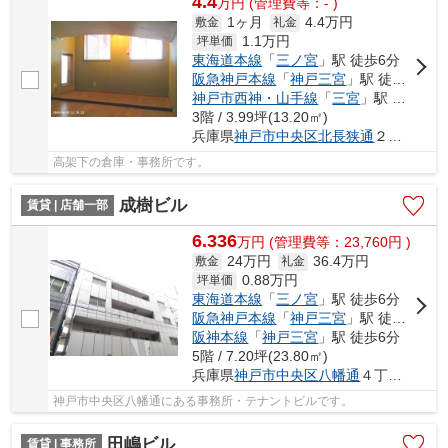
4.4
万
円
(管理費等：- )
1ヶ月
4.4万円
敷金
礼金
1.1
万円
坪単価
東海道本線
「
三ノ宮
」駅 徒歩6分
阪急神戸本線
「
神戸三宮
」駅 徒歩2分
神戸市西神・山手線
「
三宮
」駅 徒歩5分
3階 / 3.99坪(13.20㎡)
兵庫県
神戸市中央区
北長狭通
２丁目
高架下の倉庫・事務所です。
成樹ビル
賃貸 | 店舗一部
6.336
万
円
(管理費等：23,760円 )
24万円
36.4万円
敷金
礼金
0.88
万円
坪単価
東海道本線
「
三ノ宮
」駅 徒歩6分
阪急神戸本線
「
神戸三宮
」駅 徒歩6分
阪神本線
「
神戸三宮
」駅 徒歩6分
5階 / 7.20坪(23.80㎡)
兵庫県
神戸市中央区
八幡通
４丁目1-15
神戸市中央区八幡通にある事務所・テナントビルです。
田嶋ビル
賃貸 | 事務所