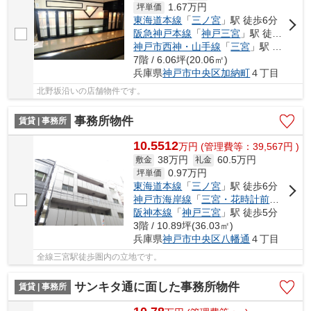
1.67
万円
坪単価
東海道本線
「
三ノ宮
」駅 徒歩6分
阪急神戸本線
「
神戸三宮
」駅 徒歩6分
神戸市西神・山手線
「
三宮
」駅 徒歩4分
7階 / 6.06坪(20.06㎡)
兵庫県
神戸市中央区
加納町
４丁目
北野坂沿いの店舗物件です。
事務所物件
賃貸 | 事務所
10.5512
万
円
(管理費等：39,567円 )
38万円
60.5万円
敷金
礼金
0.97
万円
坪単価
東海道本線
「
三ノ宮
」駅 徒歩6分
神戸市海岸線
「
三宮・花時計前
」駅 徒歩
阪神本線
「
神戸三宮
」駅 徒歩5分
3階 / 10.89坪(36.03㎡)
兵庫県
神戸市中央区
八幡通
４丁目
全線三宮駅徒歩圏内の立地です。
サンキタ通に面した事務所物件
賃貸 | 事務所