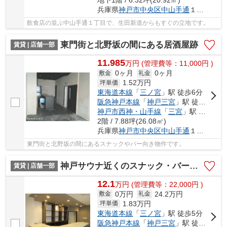
地下1階 / 6.32坪(20.92㎡)
兵庫県
神戸市中央区
中山手通
１丁目
飲食店の並ぶ中山手通１丁目で、生田新道からもすぐの立地です。
東門街と北野坂の間にある居酒屋跡
賃貸 | 店舗一部
11.985
万
円
(管理費等：11,000円 )
0ヶ月
0ヶ月
敷金
礼金
1.52
万円
坪単価
東海道本線
「
三ノ宮
」駅 徒歩6分
阪急神戸本線
「
神戸三宮
」駅 徒歩5分
神戸市西神・山手線
「
三宮
」駅 徒歩4分
2階 / 7.88坪(26.08㎡)
兵庫県
神戸市中央区
中山手通
１丁目
東門街と北野坂の間にあるスナックやバー向き物件です。
神戸サウナ近くのスナック・バー居抜き
賃貸 | 店舗一部
12.1
万
円
(管理費等：22,000円 )
0万円
24.2万円
敷金
礼金
1.83
万円
坪単価
東海道本線
「
三ノ宮
」駅 徒歩5分
阪急神戸本線
「
神戸三宮
」駅 徒歩2分