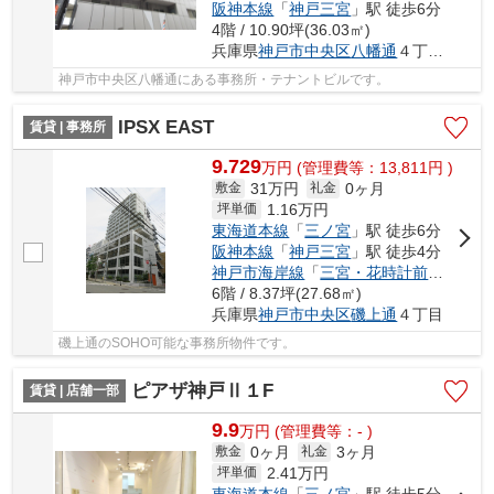
阪神本線
「
神戸三宮
」駅 徒歩6分
4階 / 10.90坪(36.03㎡)
兵庫県
神戸市中央区
八幡通
４丁目1-15
神戸市中央区八幡通にある事務所・テナントビルです。
IPSX EAST
賃貸 | 事務所
9.729
万
円
(管理費等：13,811円 )
31万円
0ヶ月
敷金
礼金
1.16
万円
坪単価
東海道本線
「
三ノ宮
」駅 徒歩6分
阪神本線
「
神戸三宮
」駅 徒歩4分
神戸市海岸線
「
三宮・花時計前
」駅 徒歩
6階 / 8.37坪(27.68㎡)
兵庫県
神戸市中央区
磯上通
４丁目
磯上通のSOHO可能な事務所物件です。
ピアザ神戸Ⅱ１F
賃貸 | 店舗一部
9.9
万
円
(管理費等：- )
0ヶ月
3ヶ月
敷金
礼金
2.41
万円
坪単価
東海道本線
「
三ノ宮
」駅 徒歩5分