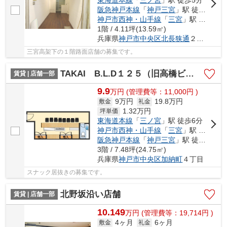
阪急神戸本線
「
神戸三宮
」駅 徒歩3分
神戸市西神・山手線
「
三宮
」駅 徒歩5分
1階 / 4.11坪(13.59㎡)
兵庫県
神戸市中央区
北長狭通
２丁目
三宮高架下の１階路面店舗の募集です。
TAKAI B.L.D１２５（旧高橋ビル）
賃貸 | 店舗一部
9.9
万
円
(管理費等：11,000円 )
9万円
19.8万円
敷金
礼金
1.32
万円
坪単価
東海道本線
「
三ノ宮
」駅 徒歩6分
神戸市西神・山手線
「
三宮
」駅 徒歩5分
阪急神戸本線
「
神戸三宮
」駅 徒歩6分
3階 / 7.48坪(24.75㎡)
兵庫県
神戸市中央区
加納町
４丁目
スナック居抜きの募集です。
北野坂沿い店舗
賃貸 | 店舗一部
10.149
万
円
(管理費等：19,714円 )
4ヶ月
6ヶ月
敷金
礼金