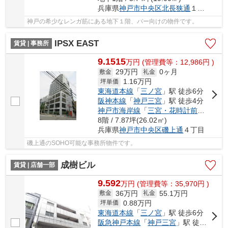
兵庫県
神戸市中央区
北長狭通
１丁目21-13
神戸の希少なレンガ筋にある地下１階、バー向けの物件です。
IPSX EAST
賃貸 | 事務所
9.1515
万
円
(管理費等：12,986円 )
29万円
0ヶ月
敷金
礼金
1.16
万円
坪単価
東海道本線
「
三ノ宮
」駅 徒歩6分
阪神本線
「
神戸三宮
」駅 徒歩4分
神戸市海岸線
「
三宮・花時計前
」駅 徒歩
8階 / 7.87坪(26.02㎡)
兵庫県
神戸市中央区
磯上通
４丁目
磯上通のSOHO可能な事務所物件です。
成樹ビル
賃貸 | 店舗一部
9.592
万
円
(管理費等：35,970円 )
36万円
55.1万円
敷金
礼金
0.88
万円
坪単価
東海道本線
「
三ノ宮
」駅 徒歩6分
阪急神戸本線
「
神戸三宮
」駅 徒歩6分