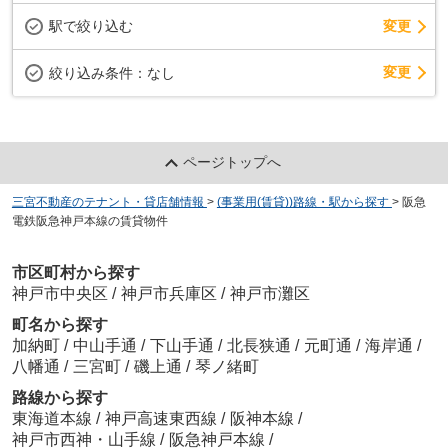
駅で絞り込む
変更
変更
絞り込み条件：
なし
ページトップへ
三宮不動産のテナント・貸店舗情報
>
(事業用(賃貸))路線・駅から探す
>
阪急
電鉄阪急神戸本線の賃貸物件
市区町村から探す
神戸市中央区
/
神戸市兵庫区
/
神戸市灘区
町名から探す
加納町
/
中山手通
/
下山手通
/
北長狭通
/
元町通
/
海岸通
/
八幡通
/
三宮町
/
磯上通
/
琴ノ緒町
路線から探す
東海道本線
/
神戸高速東西線
/
阪神本線
/
神戸市西神・山手線
/
阪急神戸本線
/