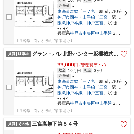
10万円
0ヶ月
敷金
礼金
坪単価
-
東海道本線
「
三ノ宮
」駅 徒歩10分
神戸市西神・山手線
「
三宮
」駅 徒歩6分
阪急神戸本線
「
神戸三宮
」駅 徒歩7分
- / -(-)
兵庫県
神戸市中央区
中山手通
２丁目
山手幹線に面する機械式駐車場です。
グラン・パレ北野ハンター坂機械式駐車場
賃貸 | 駐車場
33,000
円
(管理費等：- )
10万円
0ヶ月
敷金
礼金
坪単価
-
東海道本線
「
三ノ宮
」駅 徒歩10分
神戸市西神・山手線
「
三宮
」駅 徒歩6分
阪急神戸本線
「
神戸三宮
」駅 徒歩7分
- / -(-)
兵庫県
神戸市中央区
中山手通
２丁目
山手幹線に面する機械式駐車場です。
三宮高架下第５４号
賃貸 | その他