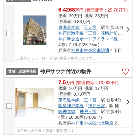
6.4268
万
円
(管理費等：25,707円 )
30万円
33万円
敷金
礼金
0.83
万円
坪単価
東海道本線
「
三ノ宮
」駅 徒歩10分
神戸市海岸線
「
三宮・花時計前
」駅 徒歩
神戸新交通ポートアイランド線
「
貿易セ
4階 / 7.79坪(25.75㎡)
兵庫県
神戸市中央区
磯辺通
４丁目
三宮のフラワーロード沿い賃貸事務所ビルです。
神戸サウナ付近の物件
賃貸 | 店舗事務所
7.5
万
円
(管理費等：10,000円 )
10万円
17万円
敷金
礼金
0.73
万円
坪単価
東海道本線
「
三ノ宮
」駅 徒歩4分
阪急神戸本線
「
神戸三宮
」駅 徒歩4分
阪神本線
「
神戸三宮
」駅 徒歩4分
4階 / 10.30坪(34.06㎡)
兵庫県
神戸市中央区
北長狭通
２丁目
神戸サウナ付近の店舗・事務所です。