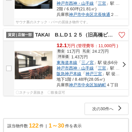
神戸市西神・山手線
「
三宮
」駅 徒歩2分
2階 / 6.60坪(21.81㎡)
兵庫県
神戸市中央区
北長狭通
２丁目
サウナ裏のスナック・バーの居抜き物件です。
TAKAI B.L.D１２５（旧高橋ビル）
賃貸 | 店舗一部
12.1
万
円
(管理費等：11,000円 )
11万円
24.2万円
敷金
礼金
1.43
万円
坪単価
東海道本線
「
三ノ宮
」駅 徒歩6分
神戸市西神・山手線
「
三宮
」駅 徒歩5分
阪急神戸本線
「
神戸三宮
」駅 徒歩6分
地下1階 / 8.48坪(28.05㎡)
兵庫県
神戸市中央区
加納町
４丁目
〇スナック居抜き 〇飲食店可
次の30件へ
122
1～30
該当物件数
件
件を表示