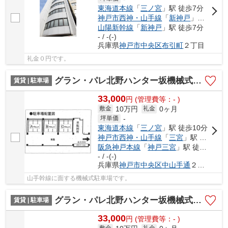
東海道本線
「
三ノ宮
」駅 徒歩7分
神戸市西神・山手線
「
新神戸
」駅 徒歩7分
山陽新幹線
「
新神戸
」駅 徒歩7分
- / -(-)
兵庫県
神戸市中央区
布引町
２丁目
礼金０円です。
グラン・パレ北野ハンター坂機械式駐車場
賃貸 | 駐車場
33,000
円
(管理費等：- )
10万円
0ヶ月
敷金
礼金
坪単価
-
東海道本線
「
三ノ宮
」駅 徒歩10分
神戸市西神・山手線
「
三宮
」駅 徒歩6分
阪急神戸本線
「
神戸三宮
」駅 徒歩7分
- / -(-)
兵庫県
神戸市中央区
中山手通
２丁目
山手幹線に面する機械式駐車場です。
グラン・パレ北野ハンター坂機械式駐車場
賃貸 | 駐車場
33,000
円
(管理費等：- )