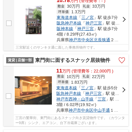
10.78
万
円
(管理費等：- )
30万円
33万円
敷金
礼金
1.3
万円
坪単価
東海道本線
「
三ノ宮
」駅 徒歩7分
阪急神戸本線
「
神戸三宮
」駅 徒歩7分
阪神本線
「
神戸三宮
」駅 徒歩7分
4階 / 8.29坪(27.43㎡)
兵庫県
神戸市中央区
北長狭通
２丁目
三宮駅近くのサンキタ通に面した事務所物件です。
東門街に面するスナック居抜物件
賃貸 | 店舗一部
11
万
円
(管理費等：22,000円 )
10万円
22万円
敷金
礼金
1.83
万円
坪単価
東海道本線
「
三ノ宮
」駅 徒歩5分
阪急神戸本線
「
神戸三宮
」駅 徒歩5分
神戸市西神・山手線
「
三宮
」駅 徒歩3分
3階 / 6.02坪(19.92㎡)
兵庫県
神戸市中央区
中山手通
１丁目
三宮の繁華街、東門街にあるスナック向き賃貸物件です。（カウンタ
ー9席）シンク、エアコン、台下冷蔵庫ございます。