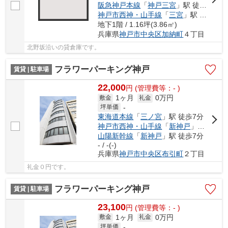
阪急神戸本線
「
神戸三宮
」駅 徒歩6分
神戸市西神・山手線
「
三宮
」駅 徒歩4分
地下1階 / 1.16坪(3.86㎡)
兵庫県
神戸市中央区
加納町
４丁目
北野坂沿いの貸倉庫です。
フラワーパーキング神戸
賃貸 | 駐車場
22,000
円
(管理費等：- )
1ヶ月
0万円
敷金
礼金
坪単価
-
東海道本線
「
三ノ宮
」駅 徒歩7分
神戸市西神・山手線
「
新神戸
」駅 徒歩7分
山陽新幹線
「
新神戸
」駅 徒歩7分
- / -(-)
兵庫県
神戸市中央区
布引町
２丁目
礼金０円です。
フラワーパーキング神戸
賃貸 | 駐車場
23,100
円
(管理費等：- )
1ヶ月
0万円
敷金
礼金
坪単価
-