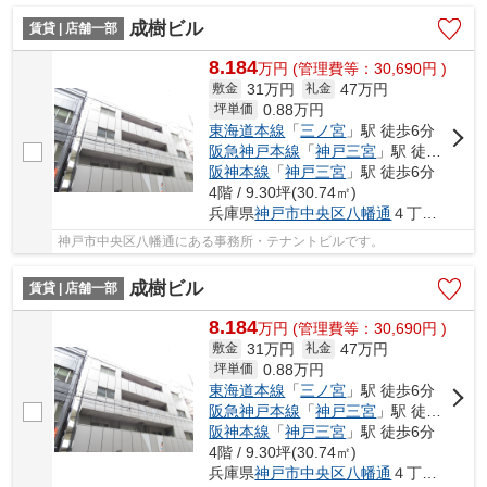
成樹ビル
賃貸 | 店舗一部
8.184
万
円
(管理費等：30,690円 )
31万円
47万円
敷金
礼金
0.88
万円
坪単価
東海道本線
「
三ノ宮
」駅 徒歩6分
阪急神戸本線
「
神戸三宮
」駅 徒歩6分
阪神本線
「
神戸三宮
」駅 徒歩6分
4階 / 9.30坪(30.74㎡)
兵庫県
神戸市中央区
八幡通
４丁目1-15
神戸市中央区八幡通にある事務所・テナントビルです。
成樹ビル
賃貸 | 店舗一部
8.184
万
円
(管理費等：30,690円 )
31万円
47万円
敷金
礼金
0.88
万円
坪単価
東海道本線
「
三ノ宮
」駅 徒歩6分
阪急神戸本線
「
神戸三宮
」駅 徒歩6分
阪神本線
「
神戸三宮
」駅 徒歩6分
4階 / 9.30坪(30.74㎡)
兵庫県
神戸市中央区
八幡通
４丁目1-15