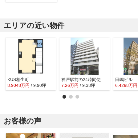
エリアの近い物件
KUS相生町
神戸駅前の24時間使用可能な事務所
田嶋ビル
8.9048
万
円
/ 9.90坪
7.26
万
円
/ 9.38坪
6.4268
万
円
お客様の声