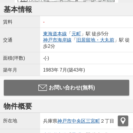
基本情報
賃料
-
東海道本線
「
元町
」駅 徒歩5分
交通
神戸市海岸線
「
旧居留地・大丸前
」駅 徒
歩2分
面積(坪数)
-(-)
築年月
1983年 7月(築43年)
お問い合わせ(無料)
物件概要
所在地
兵庫県
神戸市中央区
三宮町
２丁目