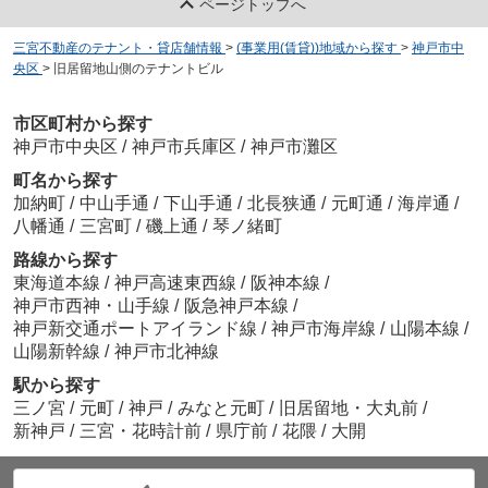
ページトップへ
三宮不動産のテナント・貸店舗情報
>
(事業用(賃貸))地域から探す
>
神戸市中
央区
>
旧居留地山側のテナントビル
市区町村から探す
神戸市中央区
/
神戸市兵庫区
/
神戸市灘区
町名から探す
加納町
/
中山手通
/
下山手通
/
北長狭通
/
元町通
/
海岸通
/
八幡通
/
三宮町
/
磯上通
/
琴ノ緒町
路線から探す
東海道本線
/
神戸高速東西線
/
阪神本線
/
神戸市西神・山手線
/
阪急神戸本線
/
神戸新交通ポートアイランド線
/
神戸市海岸線
/
山陽本線
/
山陽新幹線
/
神戸市北神線
駅から探す
三ノ宮
/
元町
/
神戸
/
みなと元町
/
旧居留地・大丸前
/
新神戸
/
三宮・花時計前
/
県庁前
/
花隈
/
大開