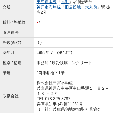
東海道本線
「
元町
」駅 徒歩5分
交通
神戸市海岸線
「
旧居留地・大丸前
」駅 徒
歩2分
賃料 / 坪単価
-
/ -
管理費等
-
坪数(面積)
-(-)
築年月
1983年 7月(築43年)
種別 / 構造
事務所 / 鉄骨鉄筋コンクリート
階建
10階建 地下1階
株式会社三宮不動産
兵庫県神戸市中央区中山手通１丁目２－
１３ －２Ｆ
取扱会社
TEL:078-325-8787
兵庫県知事 (4) 第11231号
（一社）兵庫県宅地建物取引業協会