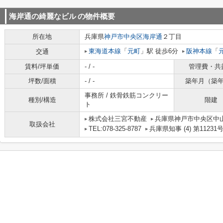
海岸通の綺麗なビル
の物件概要
所在地
兵庫県
神戸市中央区
海岸通
２丁目
東海道本線
「
元町
」駅 徒歩6分
阪神本線
「
交通
賃料/坪単価
- / -
管理費・共
坪数/面積
- / -
築年月（築
事務所 / 鉄骨鉄筋コンクリー
種別/構造
階建
ト
株式会社三宮不動産
兵庫県神戸市中央区中
取扱会社
TEL:078-325-8787
兵庫県知事 (4) 第11231