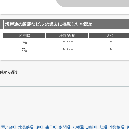
海岸通の綺麗なビル
の過去に掲載したお部屋
所在階
坪数/面積
方位
3階
*** / ***
***
7階
*** / ***
***
件から探す
琴ノ緒町
北長狭通
京町
生田町
多聞通
八幡通
加納町
旭通
小野柄通