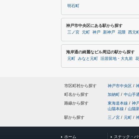
明石町
神戸市中央区にある駅から探す
三ノ宮
元町
神戸
新神戸
花隈
西元
海岸通の綺麗なビル周辺の駅から探す
元町
みなと元町
旧居留地・大丸前
市区町村から探す
神戸市中央区
/
町名から探す
加納町
/
中山手
路線から探す
東海道本線
/
神
山陽本線
/
山陽
駅から探す
三ノ宮
/
元町
/
ホーム
スナック・バ