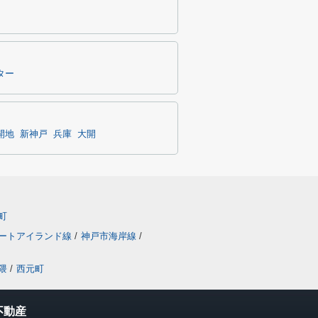
ター
開地
新神戸
兵庫
大開
町
ートアイランド線
/
神戸市海岸線
/
隈
/
西元町
不動産