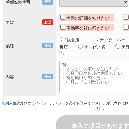
希望連絡時間
任意
物件の詳細を知りたい
要望
必須
不動産会社に行きたい
飲食店
スナック・バー
業種
任意
販店
サービス業
美
他
内容
任意
※
利用規約
及び
プライバシーポリシー
を必ずお読みください。左記内容に同
さい。
未入力項目がありま