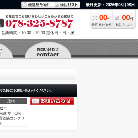
最終更新：2026年08月08日
00
00
件
件
最近見た物件
検討リスト
営業時間：10:00～19:00
定休日：日・祝
お気軽にお問い合わせください。
建物
32年
0階建 地下1階
骨鉄筋コンクリ
ト