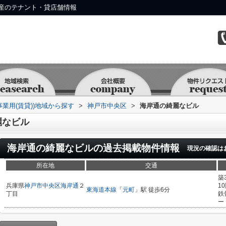
産のテナント・貸店舗情報
事業用(賃貸))地域から探す
>
神戸市中央区
>
海岸通の綺麗なビル
麗なビル
海岸通の綺麗なビル
の過去掲載物件情報
現況の確認は
所在地
交通
築
兵庫県
神戸市中央区
海岸通
２
1
東海道本線
「
元町
」駅 徒歩6分
丁目
鉄
ー