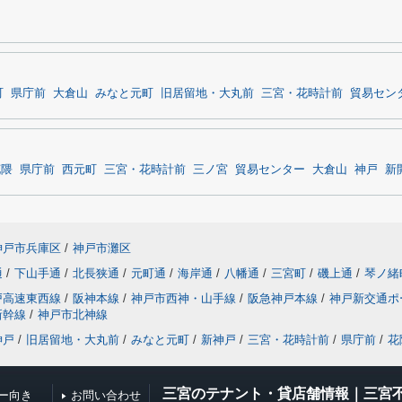
町
県庁前
大倉山
みなと元町
旧居留地・大丸前
三宮・花時計前
貿易セン
花隈
県庁前
西元町
三宮・花時計前
三ノ宮
貿易センター
大倉山
神戸
新
神戸市兵庫区
/
神戸市灘区
通
/
下山手通
/
北長狭通
/
元町通
/
海岸通
/
八幡通
/
三宮町
/
磯上通
/
琴ノ緒
戸高速東西線
/
阪神本線
/
神戸市西神・山手線
/
阪急神戸本線
/
神戸新交通ポ
新幹線
/
神戸市北神線
神戸
/
旧居留地・大丸前
/
みなと元町
/
新神戸
/
三宮・花時計前
/
県庁前
/
花
三宮のテナント・貸店舗情報｜三宮
ー向き
お問い合わせ