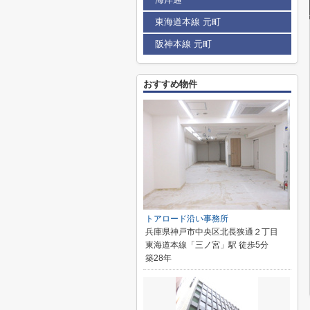
東海道本線 元町
阪神本線 元町
おすすめ物件
トアロード沿い事務所
兵庫県神戸市中央区北長狭通２丁目
東海道本線「三ノ宮」駅 徒歩5分
築28年