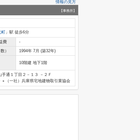
情報の見方
【事務所】
元町
」駅 徒歩6分
益費
-
年数）
1994年 7月 (築32年)
10階建 地下1階
山手通１丁目２－１３ －２Ｆ
号
（一社）兵庫県宅地建物取引業協会