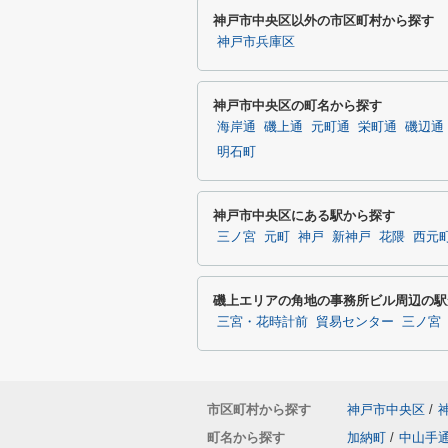
神戸市中央区以外の市区町村から探す
神戸市兵庫区
神戸市中央区の町名から探す
海岸通
磯上通
元町通
栄町通
磯辺通
明石町
神戸市中央区にある駅から探す
三ノ宮
元町
神戸
新神戸
花隈
西元
磯上エリアの角地の事務所ビル周辺の駅
三宮・花時計前
貿易センター
三ノ宮
市区町村から探す
神戸市中央区
/
町名から探す
加納町
/
中山手