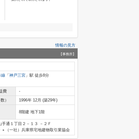
情報の見方
【事務所】
本線
「
神戸三宮
」駅 徒歩8分
益費
-
年数）
1996年 12月 (築29年)
8階建 地下1階
山手通１丁目２－１３ －２Ｆ
号
（一社）兵庫県宅地建物取引業協会