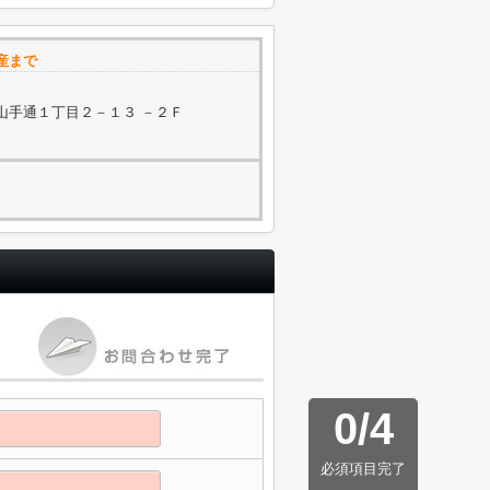
産まで
山手通１丁目２－１３ －２Ｆ
0
/
4
必須項目完了