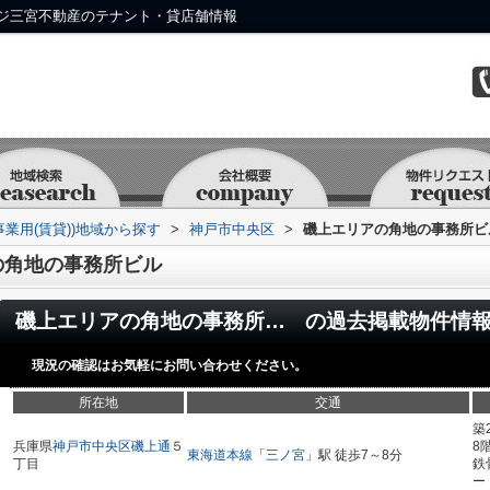
ジ三宮不動産のテナント・貸店舗情報
事業用(賃貸))地域から探す
>
神戸市中央区
>
磯上エリアの角地の事務所ビ
の角地の事務所ビル
磯上エリアの角地の事務所ビル
の過去掲載物件情
現況の確認はお気軽にお問い合わせください。
所在地
交通
築
兵庫県
神戸市中央区
磯上通
５
8
東海道本線
「
三ノ宮
」駅 徒歩7～8分
丁目
鉄
ー