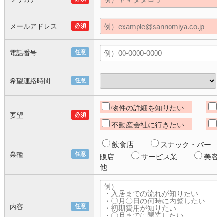
メールアドレス
必須
電話番号
任意
希望連絡時間
任意
物件の詳細を知りたい
要望
必須
不動産会社に行きたい
飲食店
スナック・バー
業種
任意
販店
サービス業
美
他
内容
任意