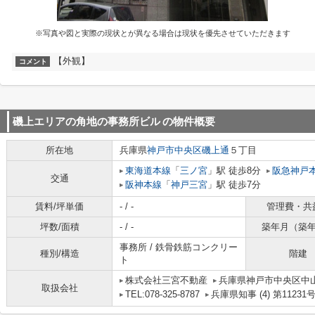
※写真や図と実際の現状とが異なる場合は現状を優先させていただきます
【外観】
コメント
磯上エリアの角地の事務所ビル
の物件概要
所在地
兵庫県
神戸市中央区
磯上通
５丁目
東海道本線
「
三ノ宮
」駅 徒歩8分
阪急神戸
交通
阪神本線
「
神戸三宮
」駅 徒歩7分
賃料/坪単価
- / -
管理費・共
坪数/面積
- / -
築年月（築
事務所 / 鉄骨鉄筋コンクリー
種別/構造
階建
ト
株式会社三宮不動産
兵庫県神戸市中央区中
取扱会社
TEL:078-325-8787
兵庫県知事 (4) 第11231