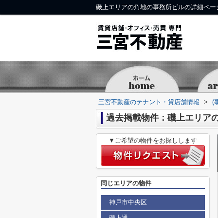
磯上エリアの角地の事務所ビルの詳細ペー
三宮不動産のテナント・貸店舗情報
>
(
過去掲載物件：磯上エリア
▼ご希望の物件をお探しします
同じエリアの物件
神戸市中央区
磯上通