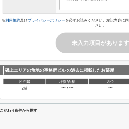
※
利用規約
及び
プライバシーポリシー
を必ずお読みください。左記内容に同
さい。
未入力項目がありま
磯上エリアの角地の事務所ビル
の過去に掲載したお部屋
所在階
坪数/面積
方位
2階
*** / ***
***
こだわり条件から探す