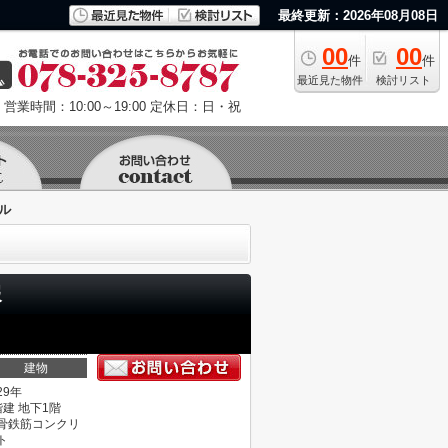
最終更新：2026年08月08日
00
00
件
件
最近見た物件
検討リスト
営業時間：10:00～19:00
定休日：日・祝
ル
報
建物
29年
階建 地下1階
骨鉄筋コンクリ
ト