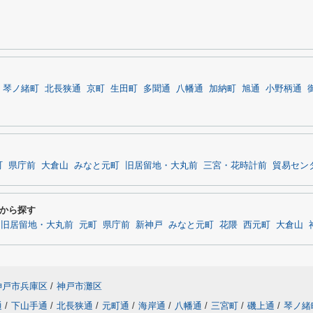
琴ノ緒町
北長狭通
京町
生田町
多聞通
八幡通
加納町
旭通
小野柄通
町
県庁前
大倉山
みなと元町
旧居留地・大丸前
三宮・花時計前
貿易セン
から探す
旧居留地・大丸前
元町
県庁前
新神戸
みなと元町
花隈
西元町
大倉山
神戸市兵庫区
/
神戸市灘区
通
/
下山手通
/
北長狭通
/
元町通
/
海岸通
/
八幡通
/
三宮町
/
磯上通
/
琴ノ緒