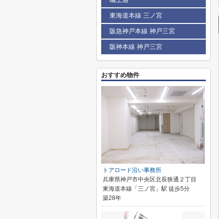
東海道本線 三ノ宮
阪急神戸本線 神戸三宮
阪神本線 神戸三宮
おすすめ物件
トアロード沿い事務所
兵庫県神戸市中央区北長狭通２丁目
東海道本線「三ノ宮」駅 徒歩5分
築28年