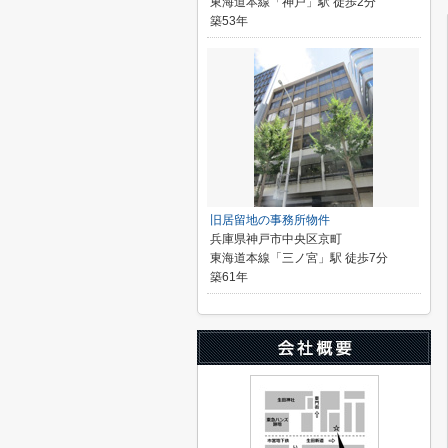
東海道本線「神戸」駅 徒歩2分
築53年
旧居留地の事務所物件
兵庫県神戸市中央区京町
東海道本線「三ノ宮」駅 徒歩7分
築61年