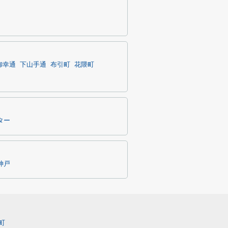
御幸通
下山手通
布引町
花隈町
ター
神戸
町