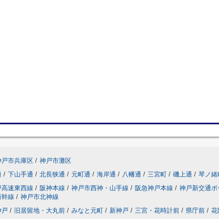
神戸市兵庫区
/
神戸市灘区
通
/
下山手通
/
北長狭通
/
元町通
/
海岸通
/
八幡通
/
三宮町
/
磯上通
/
琴ノ緒
戸高速東西線
/
阪神本線
/
神戸市西神・山手線
/
阪急神戸本線
/
神戸新交通ポ
新幹線
/
神戸市北神線
神戸
/
旧居留地・大丸前
/
みなと元町
/
新神戸
/
三宮・花時計前
/
県庁前
/
花