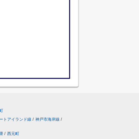
町
ートアイランド線
/
神戸市海岸線
/
隈
/
西元町