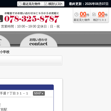
最終更新：2026年08月07日
00
00
件
件
最近見た物件
検討リスト
営業時間：10:00～19:00
定休日：日・祝
手小学校
手通７丁目３１－１
MAP
▼
駅
庁前駅