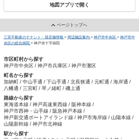
地図アプリで開く
ページトップへ
三宮不動産のテナント・貸店舗情報
>
周辺施設案内
>
神戸市中央区
>
神戸市中
央区の総合病院
>
神戸赤十字病院
市区町村から探す
神戸市中央区
/
神戸市兵庫区
/
神戸市灘区
町名から探す
加納町
/
中山手通
/
下山手通
/
北長狭通
/
元町通
/
海岸通
/
八幡通
/
三宮町
/
琴ノ緒町
/
磯上通
路線から探す
東海道本線
/
神戸高速東西線
/
阪神本線
/
神戸市西神・山手線
/
阪急神戸本線
/
神戸新交通ポートアイランド線
/
神戸市海岸線
/
山陽本線
/
山陽新幹線
/
神戸市北神線
駅から探す