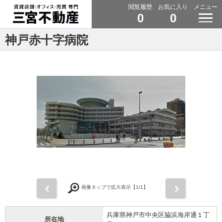
閲覧履歴
お気に入り
メニュー
0
0
神戸赤十字病院
前
次
画像タップで拡大表示【
1
/1】
兵庫県神戸市中央区脇浜海岸通１丁
所在地