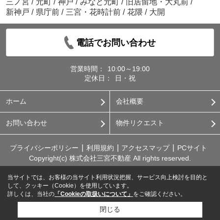
三ノ宮
/
元町
/
神戸
/
みなと元町
/
旧居留地・大丸前
/
新神戸
/
県庁前
/
三宮・花時計前
/
花隈
/
大開
電話でお問い合わせ
営業時間：
10:00～19:00
定休日：
日・祝
ホーム
会社概要
お問い合わせ
物件リクエスト
プライバシーポリシー
利用規約
アクセスマップ
PCサイト
Copyright(c) 株式会社三宮不動産 All rights reserved.
当サイトでは、お客様の当サイト利用状況把握、サービス向上検討を目的と
して、クッキー（Cookie）を使用しています。
詳しくは、当社の
「Cookieの取扱いについて」
をご確認ください。
閉じる