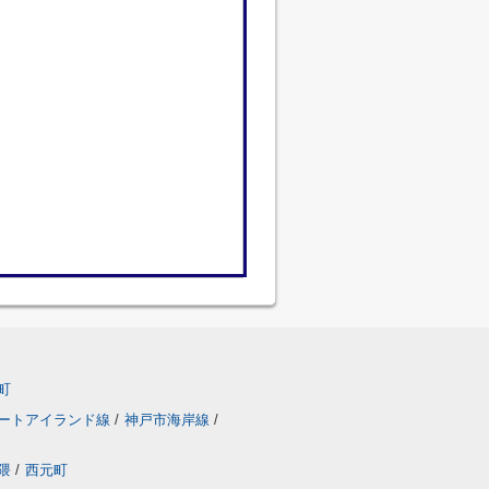
町
ートアイランド線
/
神戸市海岸線
/
隈
/
西元町