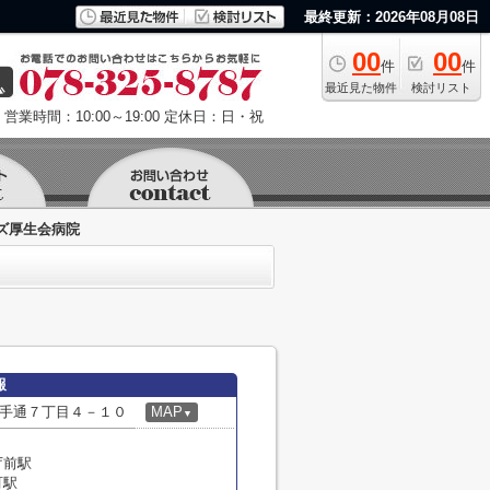
最終更新：2026年08月08日
00
00
件
件
最近見た物件
検討リスト
営業時間：10:00～19:00
定休日：日・祝
ズ厚生会病院
報
手通７丁目４－１０
MAP
▼
庁前駅
町駅