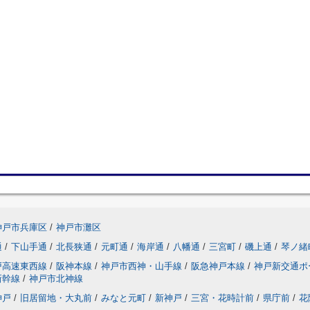
神戸市兵庫区
/
神戸市灘区
通
/
下山手通
/
北長狭通
/
元町通
/
海岸通
/
八幡通
/
三宮町
/
磯上通
/
琴ノ緒
戸高速東西線
/
阪神本線
/
神戸市西神・山手線
/
阪急神戸本線
/
神戸新交通ポ
新幹線
/
神戸市北神線
神戸
/
旧居留地・大丸前
/
みなと元町
/
新神戸
/
三宮・花時計前
/
県庁前
/
花