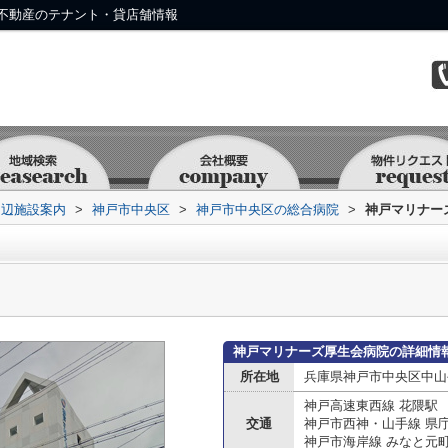
不動産のテナント・貸店舗情報
周辺施設案内
>
神戸市中央区
>
神戸市中央区の総合病院
>
神戸マリナー
神戸マリナーズ厚生会病院の詳細情
所在地
兵庫県神戸市中央区中山
神戸高速東西線 花隈駅
交通
神戸市西神・山手線 県
神戸市海岸線 みなと元