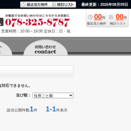
最終更新：2026年08月09日
00
00
件
件
最近見た物件
検討リスト
営業時間：10:00～19:00
定休日：日・祝
は対応できません。
並び順：
1
1-1
該当公開件数
件
件表示