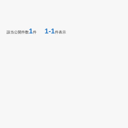
1
1-1
該当公開件数
件
件表示