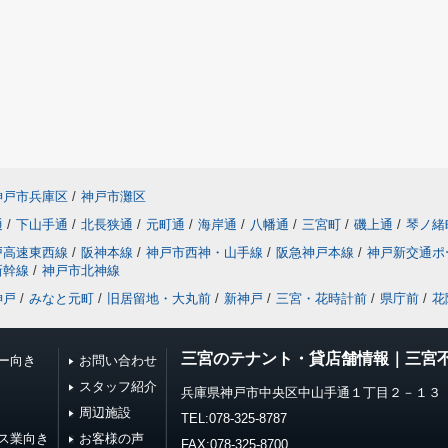
神戸市兵庫区
/
神戸市灘区
通
/
下山手通
/
北長狭通
/
元町通
/
海岸通
/
八幡通
/
三宮町
/
磯上通
/
琴ノ緒
戸高速東西線
/
阪神本線
/
神戸市西神・山手線
/
阪急神戸本線
/
神戸新交通ポ
新幹線
/
神戸市北神線
神戸
/
みなと元町
/
旧居留地・大丸前
/
新神戸
/
三宮・花時計前
/
県庁前
/
花
三宮のテナント・貸店舗情報｜三宮
ー向き
お問い合わせ
スタッフ紹介
兵庫県神戸市中央区中山手通１丁目２－１３ 
周辺施設
TEL:078-325-8787
ス業向き
お客様の声
FAX:078-325-8700