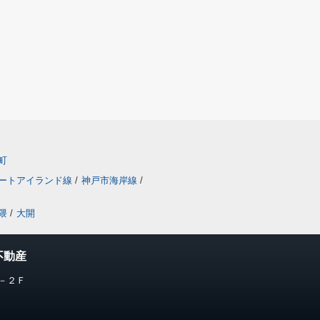
町
ートアイランド線
/
神戸市海岸線
/
隈
/
大開
不動産
－２Ｆ