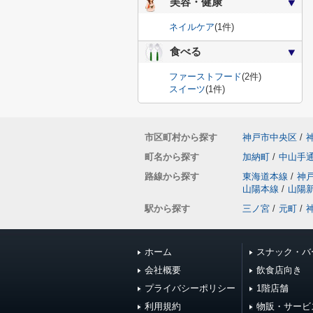
美容・健康
ネイルケア
(1件)
食べる
ファーストフード
(2件)
スイーツ
(1件)
市区町村から探す
神戸市中央区
/
町名から探す
加納町
/
中山手
路線から探す
東海道本線
/
神
山陽本線
/
山陽
駅から探す
三ノ宮
/
元町
/
ホーム
スナック・バ
会社概要
飲食店向き
プライバシーポリシー
1階店舗
利用規約
物販・サービ