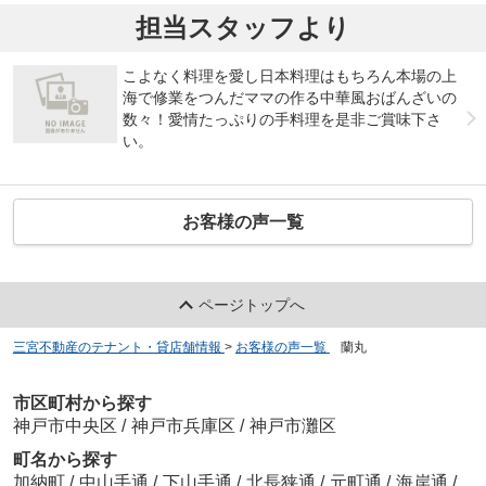
担当スタッフより
こよなく料理を愛し日本料理はもちろん本場の上
海で修業をつんだママの作る中華風おばんざいの
数々！愛情たっぷりの手料理を是非ご賞味下さ
い。
お客様の声一覧
ページトップへ
三宮不動産のテナント・貸店舗情報
>
お客様の声一覧
>
蘭丸
市区町村から探す
神戸市中央区
/
神戸市兵庫区
/
神戸市灘区
町名から探す
加納町
/
中山手通
/
下山手通
/
北長狭通
/
元町通
/
海岸通
/