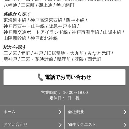
八幡通
/
三宮町
/
磯上通
/
琴ノ緒町
路線から探す
東海道本線
/
神戸高速東西線
/
阪神本線
/
神戸市西神・山手線
/
阪急神戸本線
/
神戸新交通ポートアイランド線
/
神戸市海岸線
/
山陽本線
/
山陽新幹線
/
神戸市北神線
駅から探す
三ノ宮
/
元町
/
神戸
/
旧居留地・大丸前
/
みなと元町
/
新神戸
/
三宮・花時計前
/
県庁前
/
花隈
/
西元町
電話でお問い合わせ
営業時間：
10:00～19:00
定休日：
日・祝
ホーム
会社概要
お問い合わせ
物件リクエスト