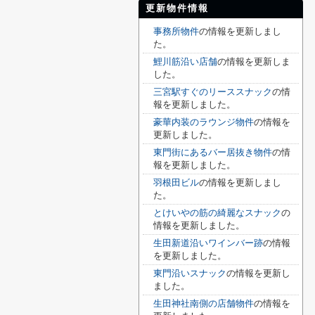
更新物件情報
事務所物件
の情報を更新しまし
た。
鯉川筋沿い店舗
の情報を更新しま
した。
三宮駅すぐのリーススナック
の情
報を更新しました。
豪華内装のラウンジ物件
の情報を
更新しました。
東門街にあるバー居抜き物件
の情
報を更新しました。
羽根田ビル
の情報を更新しまし
た。
とけいやの筋の綺麗なスナック
の
情報を更新しました。
生田新道沿いワインバー跡
の情報
を更新しました。
東門沿いスナック
の情報を更新し
ました。
生田神社南側の店舗物件
の情報を