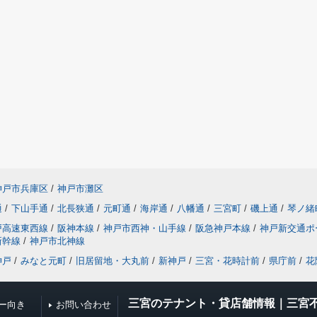
神戸市兵庫区
/
神戸市灘区
通
/
下山手通
/
北長狭通
/
元町通
/
海岸通
/
八幡通
/
三宮町
/
磯上通
/
琴ノ緒
戸高速東西線
/
阪神本線
/
神戸市西神・山手線
/
阪急神戸本線
/
神戸新交通ポ
新幹線
/
神戸市北神線
神戸
/
みなと元町
/
旧居留地・大丸前
/
新神戸
/
三宮・花時計前
/
県庁前
/
花
三宮のテナント・貸店舗情報｜三宮
ー向き
お問い合わせ