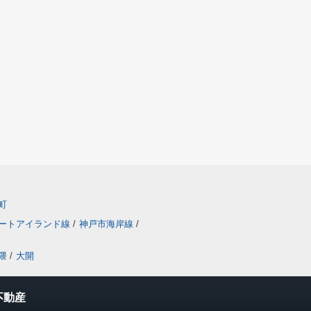
町
ートアイランド線
/
神戸市海岸線
/
隈
/
大開
不動産