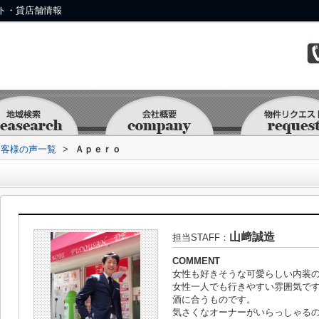
ト・貸店舗情報
お客様の声一覧
>
Ａｐｅｒｏ
山﨑誠造
担当STAFF：
COMMENT
女性も好きそうな可愛らしい内装
女性一人でも行きやすい雰囲気で
酒に合うものです。
気さくなオーナーがいらっしゃるの