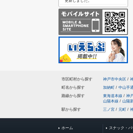
更新しました。
市区町村から探す
神戸市中央区
/
町名から探す
加納町
/
中山手
路線から探す
東海道本線
/
神
山陽本線
/
山陽
駅から探す
三ノ宮
/
元町
/
ホーム
スナック・バ