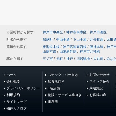
市区町村から探す
神戸市中央区
/
神戸市兵庫区
/
神戸市灘区
町名から探す
加納町
/
中山手通
/
下山手通
/
北長狭通
/
元町
路線から探す
東海道本線
/
神戸高速東西線
/
阪神本線
/
神戸
山陽本線
/
山陽新幹線
/
神戸市北神線
駅から探す
三ノ宮
/
元町
/
神戸
/
旧居留地・大丸前
/
みな
ホーム
スナック・バー向き
お問い合わせ
会社概要
飲食店向き
スタッフ紹介
プライバシーポリシー
1階店舗
周辺施設
利用規約
物販・サービス業向き
お客様の声
サイトマップ
事務所
物件カタログ