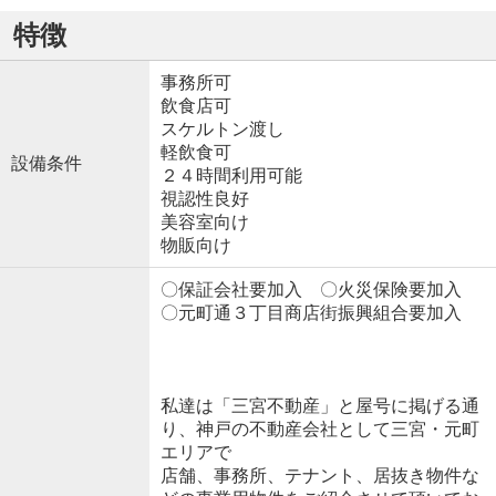
特徴
事務所可
飲食店可
スケルトン渡し
軽飲食可
設備条件
２４時間利用可能
視認性良好
美容室向け
物販向け
〇保証会社要加入 〇火災保険要加入
〇元町通３丁目商店街振興組合要加入
私達は「三宮不動産」と屋号に掲げる通
り、神戸の不動産会社として三宮・元町
エリアで
店舗、事務所、テナント、居抜き物件な