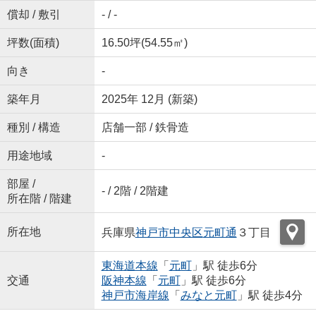
償却 / 敷引
- / -
坪数(面積)
16.50坪(54.55㎡)
向き
-
築年月
2025年 12月 (新築)
種別 / 構造
店舗一部 / 鉄骨造
用途地域
-
部屋 /
- / 2階 / 2階建
所在階 / 階建
所在地
兵庫県
神戸市中央区
元町通
３丁目
東海道本線
「
元町
」駅 徒歩6分
交通
阪神本線
「
元町
」駅 徒歩6分
神戸市海岸線
「
みなと元町
」駅 徒歩4分