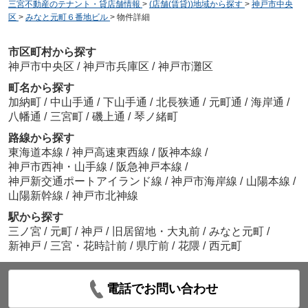
三宮不動産のテナント・貸店舗情報
>
(店舗(賃貸))地域から探す
>
神戸市中央
区
>
みなと元町６番地ビル
>
物件詳細
市区町村から探す
神戸市中央区
/
神戸市兵庫区
/
神戸市灘区
町名から探す
加納町
/
中山手通
/
下山手通
/
北長狭通
/
元町通
/
海岸通
/
八幡通
/
三宮町
/
磯上通
/
琴ノ緒町
路線から探す
東海道本線
/
神戸高速東西線
/
阪神本線
/
神戸市西神・山手線
/
阪急神戸本線
/
神戸新交通ポートアイランド線
/
神戸市海岸線
/
山陽本線
/
山陽新幹線
/
神戸市北神線
駅から探す
三ノ宮
/
元町
/
神戸
/
旧居留地・大丸前
/
みなと元町
/
新神戸
/
三宮・花時計前
/
県庁前
/
花隈
/
西元町
電話でお問い合わせ