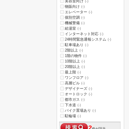
美容室向け
(-)
物販向け
(-)
エレベーター
(-)
個別空調
(-)
機械警備
(-)
給湯室
(-)
インターネット対応
(-)
24時間緊急通報システム
(-)
駐車場あり
(-)
2階以上
(-)
1階の物件
(-)
10階以上
(-)
20階以上
(-)
最上階
(-)
ワンフロア
(-)
高層ビル
(-)
デザイナーズ
(-)
オートロック
(-)
都市ガス
(-)
下水道
(-)
バイク置場あり
(-)
駐輪場
(-)
2
件が該当