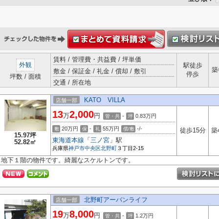
賃料 / 管理費・共益費 / 坪単価
外観
駅徒歩
築
敷金 / 保証金 / 礼金 / 償却 / 敷引
停歩
坪数 / 面積
交通 / 所在地
KATO VILLA
店舗一部
13
2,000
万
円
-
0.83
万円
管・共
坪
20万円
-
55万円
-/-
敷
保
礼
償/敷
徒歩15分
築
15.97坪
東海道本線
「
三ノ宮
」駅
52.82㎡
兵庫県
神戸市中央区
北野町
３丁目2-15
地下１階の物件です。綺麗なスケルトンです。
北野町アーバンライフ
店舗一部
19
8,000
万
円
-
1.2
万円
管・共
坪