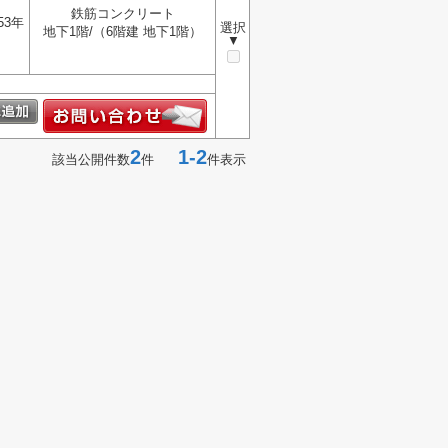
鉄筋コンクリート
53年
選択
地下1階/（6階建 地下1階）
▼
2
1-2
該当公開件数
件
件表示