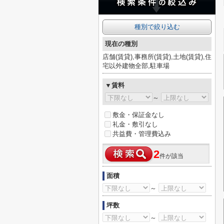
種別で絞り込む
現在の種別
店舗(賃貸),事務所(賃貸),土地(賃貸),住
宅以外建物全部,駐車場
▼賃料
～
敷金・保証金なし
礼金・敷引なし
共益費・管理費込み
2
件が該当
面積
～
坪数
～