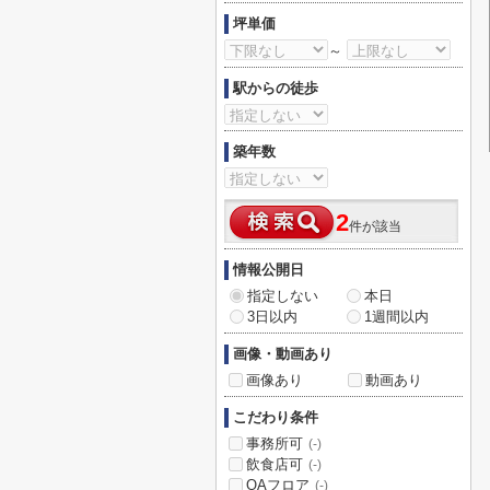
坪単価
～
駅からの徒歩
築年数
2
件が該当
情報公開日
指定しない
本日
3日以内
1週間以内
画像・動画あり
画像あり
動画あり
こだわり条件
事務所可
(-)
飲食店可
(-)
OAフロア
(-)