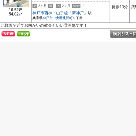
2ヶ月
-
2ヶ月
-/-
敷
保
礼
償/敷
徒歩10分
築
16.52坪
神戸市西神・山手線
「
新神戸
」駅
54.62㎡
兵庫県
神戸市中央区
北野町
２丁目
北野坂至近でお向かいの教会もいい雰囲気です！