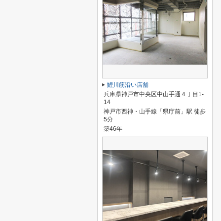
鯉川筋沿い店舗
兵庫県神戸市中央区中山手通４丁目1-
14
神戸市西神・山手線「県庁前」駅 徒歩
5分
築46年