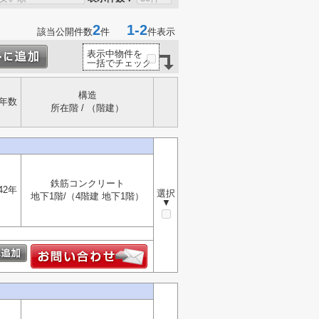
2
1-2
該当公開件数
件
件表示
表示中物件を
一括でチェック
構造
年数
所在階 / （階建）
鉄筋コンクリート
42年
選択
地下1階/（4階建 地下1階）
▼