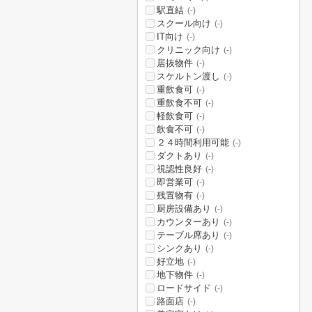
駅直結
(-)
スクール向け
(-)
IT向け
(-)
クリニック向け
(-)
居抜物件
(-)
スケルトン渡し
(-)
重飲食可
(-)
重飲食不可
(-)
軽飲食可
(-)
飲食不可
(-)
２４時間利用可能
(-)
ダクトあり
(-)
視認性良好
(-)
即営業可
(-)
残置物有
(-)
厨房設備あり
(-)
カウンターあり
(-)
テーブル席あり
(-)
シンクあり
(-)
好立地
(-)
地下物件
(-)
ロードサイド
(-)
路面店
(-)