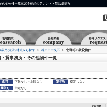
その他物件一覧三宮不動産のテナント・貸店舗情報
事業用(賃貸))地域から探す
>
神戸市中央区
>
北野町の賃貸物件
舗・貸事務所・その他物件一覧
面積
下限なし～上限なし
築年数
指定しない
間取り
指定なし
並び順：