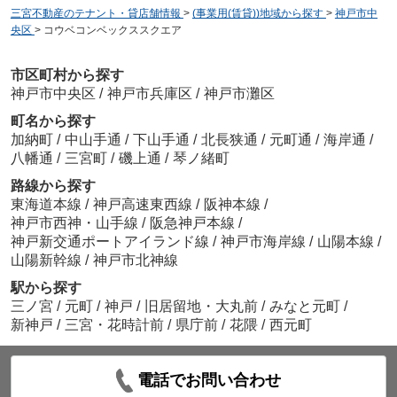
三宮不動産のテナント・貸店舗情報
>
(事業用(賃貸))地域から探す
>
神戸市中
央区
>
コウベコンベックススクエア
市区町村から探す
神戸市中央区
/
神戸市兵庫区
/
神戸市灘区
町名から探す
加納町
/
中山手通
/
下山手通
/
北長狭通
/
元町通
/
海岸通
/
八幡通
/
三宮町
/
磯上通
/
琴ノ緒町
路線から探す
東海道本線
/
神戸高速東西線
/
阪神本線
/
神戸市西神・山手線
/
阪急神戸本線
/
神戸新交通ポートアイランド線
/
神戸市海岸線
/
山陽本線
/
山陽新幹線
/
神戸市北神線
駅から探す
三ノ宮
/
元町
/
神戸
/
旧居留地・大丸前
/
みなと元町
/
新神戸
/
三宮・花時計前
/
県庁前
/
花隈
/
西元町
電話でお問い合わせ