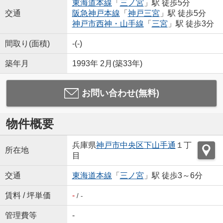
東海道本線
「
三ノ宮
」駅 徒歩5分
交通
阪急神戸本線
「
神戸三宮
」駅 徒歩5分
神戸市西神・山手線
「
三宮
」駅 徒歩3分
間取り(面積)
-(-)
築年月
1993年 2月(築33年)
お問い合わせ(無料)
物件概要
兵庫県
神戸市中央区
下山手通
１丁
所在地
目
交通
東海道本線
「
三ノ宮
」駅 徒歩3～6分
賃料 / 坪単価
-
/ -
管理費等
-