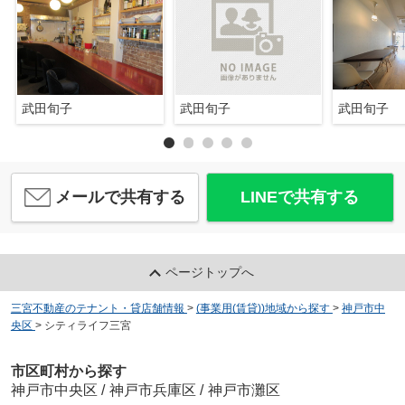
武田旬子
武田旬子
武田旬子
メールで共有する
LINEで共有する
ページトップへ
三宮不動産のテナント・貸店舗情報
>
(事業用(賃貸))地域から探す
>
神戸市中
央区
>
シティライフ三宮
市区町村から探す
神戸市中央区
/
神戸市兵庫区
/
神戸市灘区