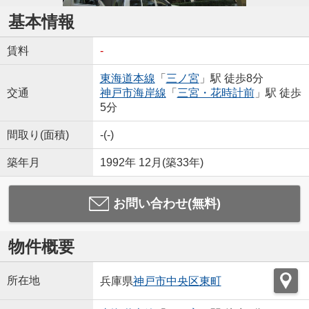
基本情報
賃料
-
東海道本線
「
三ノ宮
」駅 徒歩8分
交通
神戸市海岸線
「
三宮・花時計前
」駅 徒歩
5分
間取り(面積)
-(-)
築年月
1992年 12月(築33年)
お問い合わせ(無料)
物件概要
所在地
兵庫県
神戸市中央区
東町