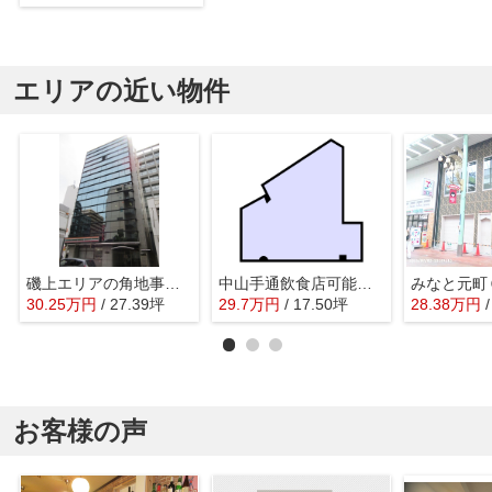
エリアの近い物件
磯上エリアの角地事務所ビル
中山手通飲食店可能物件
みなと元町
30.25
万
円
/ 27.39坪
29.7
万
円
/ 17.50坪
28.38
万
円
お客様の声