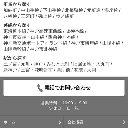
町名から探す
加納町
/
中山手通
/
下山手通
/
北長狭通
/
元町通
/
海岸通
/
八幡通
/
三宮町
/
磯上通
/
琴ノ緒町
路線から探す
東海道本線
/
神戸高速東西線
/
阪神本線
/
神戸市西神・山手線
/
阪急神戸本線
/
神戸新交通ポートアイランド線
/
神戸市海岸線
/
山陽本線
/
山陽新幹線
/
神戸市北神線
駅から探す
三ノ宮
/
元町
/
神戸
/
みなと元町
/
旧居留地・大丸前
/
新神戸
/
三宮・花時計前
/
県庁前
/
花隈
/
大開
電話でお問い合わせ
営業時間：
10:00～19:00
定休日：
日・祝
ホーム
会社概要