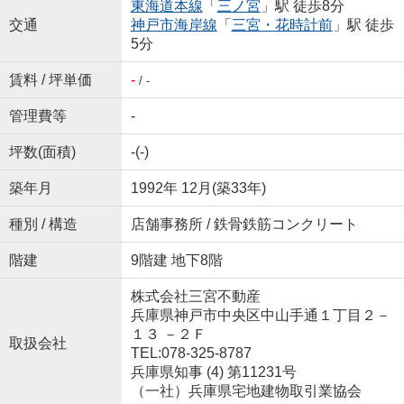
東海道本線
「
三ノ宮
」駅 徒歩8分
交通
神戸市海岸線
「
三宮・花時計前
」駅 徒歩
5分
賃料 / 坪単価
-
/ -
管理費等
-
坪数(面積)
-(-)
築年月
1992年 12月(築33年)
種別 / 構造
店舗事務所 / 鉄骨鉄筋コンクリート
階建
9階建 地下8階
株式会社三宮不動産
兵庫県神戸市中央区中山手通１丁目２－
１３ －２Ｆ
取扱会社
TEL:078-325-8787
兵庫県知事 (4) 第11231号
（一社）兵庫県宅地建物取引業協会