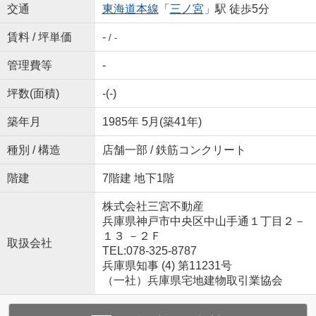
交通
東海道本線
「
三ノ宮
」駅 徒歩5分
賃料 / 坪単価
-
/ -
管理費等
-
坪数(面積)
-(-)
築年月
1985年 5月(築41年)
種別 / 構造
店舗一部 / 鉄筋コンクリート
階建
7階建 地下1階
株式会社三宮不動産
兵庫県神戸市中央区中山手通１丁目２－
１３ －２Ｆ
取扱会社
TEL:078-325-8787
兵庫県知事 (4) 第11231号
（一社）兵庫県宅地建物取引業協会