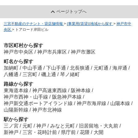
ページトップへ
三宮不動産のテナント・貸店舗情報
>
(事業用(賃貸))地域から探す
>
神戸市中
央区
>
トアロード岸田ビル
市区町村から探す
神戸市中央区
/
神戸市兵庫区
/
神戸市灘区
町名から探す
加納町
/
中山手通
/
下山手通
/
北長狭通
/
元町通
/
海岸通
/
八幡通
/
三宮町
/
磯上通
/
琴ノ緒町
路線から探す
東海道本線
/
神戸高速東西線
/
阪神本線
/
神戸市西神・山手線
/
阪急神戸本線
/
神戸新交通ポートアイランド線
/
神戸市海岸線
/
山陽本線
/
山陽新幹線
/
神戸市北神線
駅から探す
三ノ宮
/
元町
/
神戸
/
みなと元町
/
旧居留地・大丸前
/
新神戸
/
三宮・花時計前
/
県庁前
/
花隈
/
大開