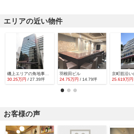
エリアの近い物件
磯上エリアの角地事務所ビル
羽根田ビル
30.25
万
円
/ 27.39坪
24.75
万
円
/ 14.79坪
25.619
万
円
お客様の声