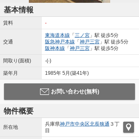
基本情報
賃料
-
東海道本線
「
三ノ宮
」駅 徒歩5分
交通
阪急神戸本線
「
神戸三宮
」駅 徒歩5分
阪神本線
「
神戸三宮
」駅 徒歩5分
間取り(面積)
-(-)
築年月
1985年 5月(築41年)
お問い合わせ(無料)
物件概要
兵庫県
神戸市中央区
北長狭通
３丁
所在地
目