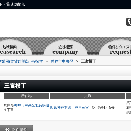
ト・貸店舗情報
事業用(賃貸))地域から探す
>
神戸市中央区
>
三宮横丁
三宮横丁
所在地
交通
築
兵庫県
神戸市中央区
北長狭通
阪急神戸本線
「
神戸三宮
」駅 徒歩1～5分
2
１丁目
鉄
物件情報