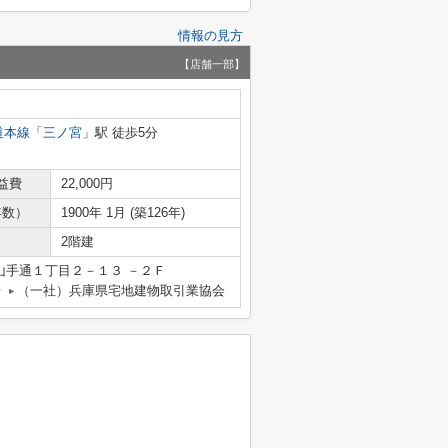
情報の見方
【店舗一部】
道本線
「
三ノ宮
」駅 徒歩5分
益費
22,000円
年数）
1900年 1月 (築126年)
2階建
山手通１丁目２－１３ －２Ｆ
号
（一社）兵庫県宅地建物取引業協会