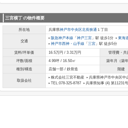
三宮横丁
の物件概要
所在地
兵庫県
神戸市中央区
北長狭通
１丁目
阪急神戸本線
「
神戸三宮
」駅 徒歩1分
東海
交通
神戸市西神・山手線
「
三宮
」駅 徒歩5分
賃料/坪単価
16.5万円 / 3.31万円
管理費・共
坪数/面積
4.99坪 / 16.50㎡
築年月（築
種別/構造
店舗一部 / 鉄骨造
階建
株式会社三宮不動産
兵庫県神戸市中央区中
取扱会社
TEL:078-325-8787
兵庫県知事 (4) 第11231