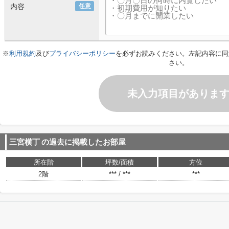
内容
任意
※
利用規約
及び
プライバシーポリシー
を必ずお読みください。左記内容に同
さい。
未入力項目がありま
三宮横丁
の過去に掲載したお部屋
所在階
坪数/面積
方位
2階
*** / ***
***