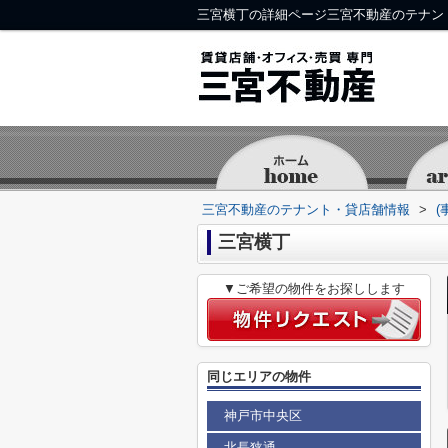
三宮横丁の詳細ページ三宮不動産のテナン
三宮不動産のテナント・貸店舗情報
>
(
三宮横丁
▼ご希望の物件をお探しします
同じエリアの物件
神戸市中央区
北長狭通