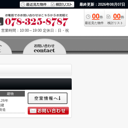
最終更新：2026年08月07日
00
00
件
件
最近見た物件
検討リスト
営業時間：10:00～19:00
定休日：日・祝
建物
空室情報へ
126年
階建
骨造