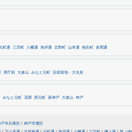
元町通
三宮町
八幡通
海岸通
北野町
山本通
相生町
多聞通
町
県庁前
大倉山
みなと元町
旧居留地・大丸前
前
みなと元町
花隈
西元町
新神戸
大倉山
神戸
神戸市兵庫区
/
神戸市灘区
通
/
下山手通
/
北長狭通
/
元町通
/
海岸通
/
八幡通
/
三宮町
/
磯上通
/
琴ノ緒