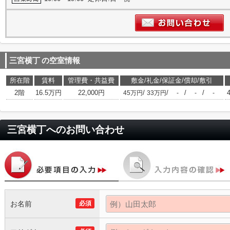
三宮横丁
の空室情報
所在階
賃料
管理費・共益費
敷金/礼金/保証金/償却/敷引
2階
16.5万円
22,000円
/
/
/
/
45万円
33万円
-
-
-
三宮横丁
へのお問い合わせ
お名前
必須