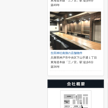
東海道本線「三ノ宮」駅 徒歩6分
築49年
生田神社南側の店舗物件
兵庫県神戸市中央区下山手通１丁目
東海道本線「三ノ宮」駅 徒歩6分
築36年