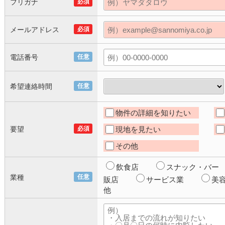
フリガナ
必須
メールアドレス
必須
電話番号
任意
希望連絡時間
任意
物件の詳細を知りたい
要望
必須
現地を見たい
その他
飲食店
スナック・バー
業種
任意
販店
サービス業
美
他