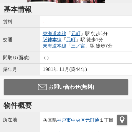
基本情報
賃料
-
東海道本線
「
元町
」駅 徒歩1分
交通
阪神本線
「
元町
」駅 徒歩1分
東海道本線
「
三ノ宮
」駅 徒歩7分
間取り(面積)
-(-)
築年月
1981年 11月(築44年)
お問い合わせ(無料)
物件概要
所在地
兵庫県
神戸市中央区
元町通
１丁目