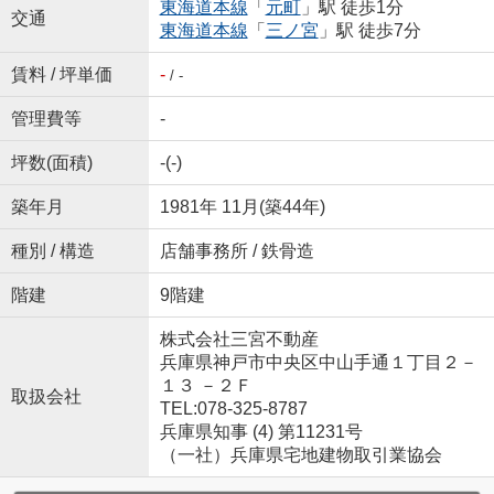
東海道本線
「
元町
」駅 徒歩1分
交通
東海道本線
「
三ノ宮
」駅 徒歩7分
賃料 / 坪単価
-
/ -
管理費等
-
坪数(面積)
-(-)
築年月
1981年 11月(築44年)
種別 / 構造
店舗事務所 / 鉄骨造
階建
9階建
株式会社三宮不動産
兵庫県神戸市中央区中山手通１丁目２－
１３ －２Ｆ
取扱会社
TEL:078-325-8787
兵庫県知事 (4) 第11231号
（一社）兵庫県宅地建物取引業協会