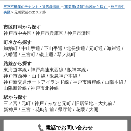
三宮不動産のテナント・貸店舗情報
>
(事業用(賃貸))地域から探す
>
神戸市中
央区
>
元町駅前のエステ跡
市区町村から探す
神戸市中央区
/
神戸市兵庫区
/
神戸市灘区
町名から探す
加納町
/
中山手通
/
下山手通
/
北長狭通
/
元町通
/
海岸通
/
八幡通
/
三宮町
/
磯上通
/
琴ノ緒町
路線から探す
東海道本線
/
神戸高速東西線
/
阪神本線
/
神戸市西神・山手線
/
阪急神戸本線
/
神戸新交通ポートアイランド線
/
神戸市海岸線
/
山陽本線
/
山陽新幹線
/
神戸市北神線
駅から探す
三ノ宮
/
元町
/
神戸
/
みなと元町
/
旧居留地・大丸前
/
新神戸
/
三宮・花時計前
/
県庁前
/
花隈
/
大開
電話でお問い合わせ