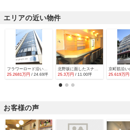
エリアの近い物件
フラワーロード沿い事務所
北野坂に面したスナック物件
25.2681
万
円
/ 24.69坪
25.3
万
円
/ 11.00坪
25.619
万
円
お客様の声