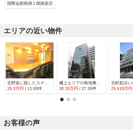
国際会館南側１階路面店
エリアの近い物件
北野坂に面したスナック物件
磯上エリアの角地事務所ビル
25.3
万
円
/ 11.00坪
30.25
万
円
/ 27.39坪
25.619
万
円
お客様の声