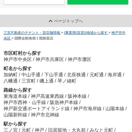
ページトップへ
三宮不動産のテナント・貸店舗情報
>
(事業用(賃貸))地域から探す
>
神戸市中
央区
>
国際会館南側１階路面店
市区町村から探す
神戸市中央区
/
神戸市兵庫区
/
神戸市灘区
町名から探す
加納町
/
中山手通
/
下山手通
/
北長狭通
/
元町通
/
海岸通
/
八幡通
/
三宮町
/
磯上通
/
琴ノ緒町
路線から探す
東海道本線
/
神戸高速東西線
/
阪神本線
/
神戸市西神・山手線
/
阪急神戸本線
/
神戸新交通ポートアイランド線
/
神戸市海岸線
/
山陽本線
/
山陽新幹線
/
神戸市北神線
駅から探す
三ノ宮
/
元町
/
神戸
/
旧居留地・大丸前
/
みなと元町
/