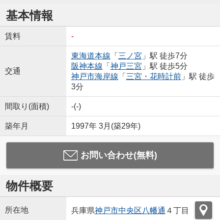
基本情報
賃料
-
東海道本線
「
三ノ宮
」駅 徒歩7分
阪神本線
「
神戸三宮
」駅 徒歩5分
交通
神戸市海岸線
「
三宮・花時計前
」駅 徒歩
3分
間取り(面積)
-(-)
築年月
1997年 3月(築29年)
お問い合わせ(無料)
物件概要
所在地
兵庫県
神戸市中央区
八幡通
４丁目