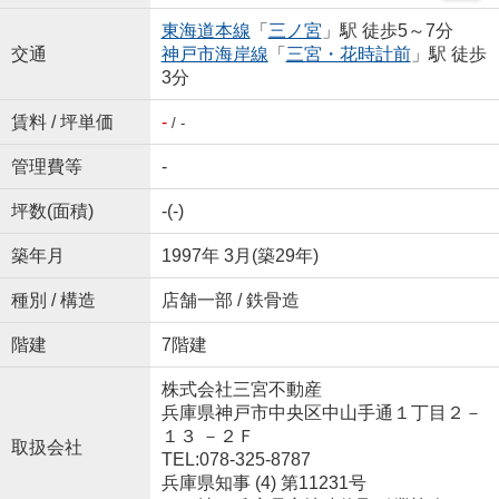
東海道本線
「
三ノ宮
」駅 徒歩5～7分
交通
神戸市海岸線
「
三宮・花時計前
」駅 徒歩
3分
賃料 / 坪単価
-
/ -
管理費等
-
坪数(面積)
-(-)
築年月
1997年 3月(築29年)
種別 / 構造
店舗一部 / 鉄骨造
階建
7階建
株式会社三宮不動産
兵庫県神戸市中央区中山手通１丁目２－
１３ －２Ｆ
取扱会社
TEL:078-325-8787
兵庫県知事 (4) 第11231号