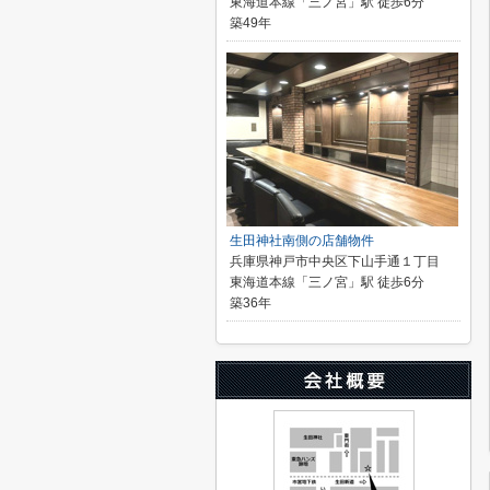
東海道本線「三ノ宮」駅 徒歩6分
築49年
生田神社南側の店舗物件
兵庫県神戸市中央区下山手通１丁目
東海道本線「三ノ宮」駅 徒歩6分
築36年