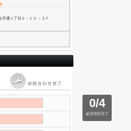
で
山手通１丁目２－１３ －２Ｆ
0
/
4
必須項目完了