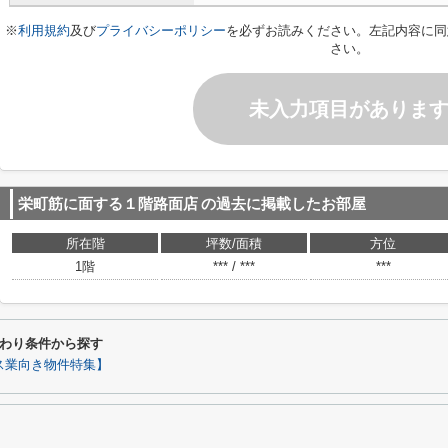
※
利用規約
及び
プライバシーポリシー
を必ずお読みください。左記内容に同
さい。
未入力項目がありま
栄町筋に面する１階路面店
の過去に掲載したお部屋
所在階
坪数/面積
方位
1階
*** / ***
***
わり条件から探す
ス業向き物件特集】