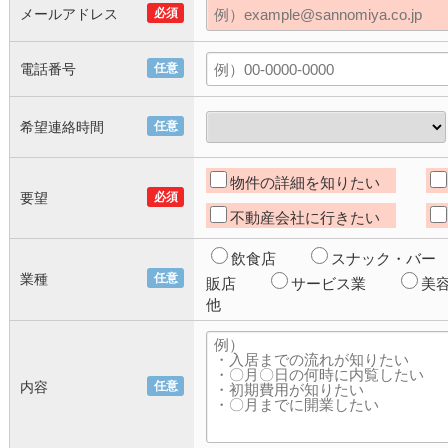
メールアドレス
必須
電話番号
任意
希望連絡時間
任意
物件の詳細を知りたい
要望
必須
不動産会社に行きたい
飲食店
スナック・バー
業種
任意
販店
サービス業
美
他
内容
任意