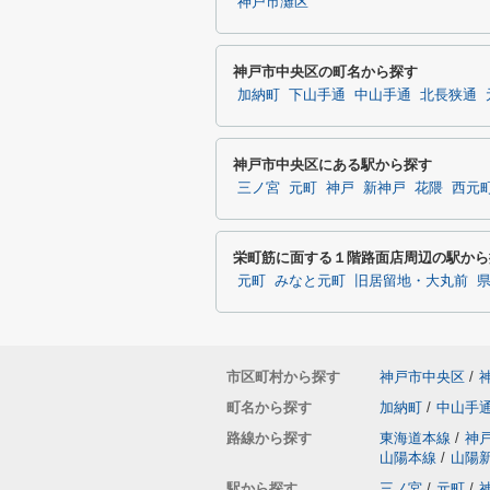
神戸市灘区
神戸市中央区の町名から探す
加納町
下山手通
中山手通
北長狭通
神戸市中央区にある駅から探す
三ノ宮
元町
神戸
新神戸
花隈
西元
栄町筋に面する１階路面店周辺の駅から
元町
みなと元町
旧居留地・大丸前
市区町村から探す
神戸市中央区
/
町名から探す
加納町
/
中山手
路線から探す
東海道本線
/
神
山陽本線
/
山陽
駅から探す
三ノ宮
/
元町
/