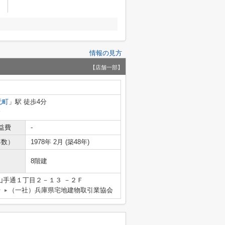
情報の見方
【店舗一部】
元町
」駅 徒歩4分
分
益費
-
年数）
1978年 2月 (築48年)
8階建
山手通１丁目２－１３ －２Ｆ
号
（一社）兵庫県宅地建物取引業協会