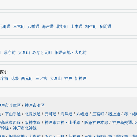
元町通
三宮町
八幡通
海岸通
北野町
山本通
相生町
多聞通
町
県庁前
大倉山
みなと元町
旧居留地・大丸前
探す
県庁前
花隈
西元町
三ノ宮
大倉山
神戸
新神戸
神戸市兵庫区
/
神戸市灘区
通
/
下山手通
/
北長狭通
/
元町通
/
海岸通
/
八幡通
/
三宮町
/
磯上通
/
琴ノ緒
戸高速東西線
/
阪神本線
/
神戸市西神・山手線
/
阪急神戸本線
/
神戸新交通ポ
新幹線
/
神戸市北神線
神戸
/
旧居留地・大丸前
/
みなと元町
/
新神戸
/
三宮・花時計前
/
県庁前
/
花