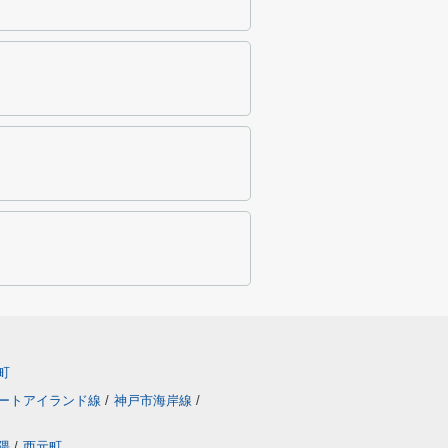
町
ートアイランド線
/
神戸市海岸線
/
隈
/
西元町