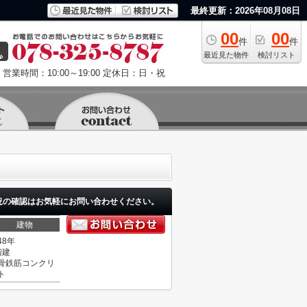
最終更新：2026年08月08日
00
00
件
件
最近見た物件
検討リスト
営業時間：10:00～19:00
定休日：日・祝
況の確認はお気軽にお問い合わせください。
建物
48年
階建
骨鉄筋コンクリ
ト