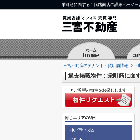
栄町筋に面する１階路面店の詳細ページ三
三宮不動産のテナント・貸店舗情報
>
(
過去掲載物件：栄町筋に面
▼ご希望の物件をお探しします
同じエリアの物件
神戸市中央区
栄町通