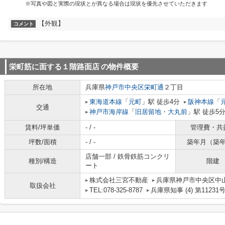
※写真や図と実際の現状とが異なる場合は現状を優先させていただきます
【外観】
コメント
栄町筋に面する１階路面店
の物件概要
所在地
兵庫県
神戸市中央区
栄町通
２丁目
東海道本線
「
元町
」駅 徒歩4分
阪神本線
「
交通
神戸市海岸線
「
旧居留地・大丸前
」駅 徒歩5
賃料/坪単価
- / -
管理費・共
坪数/面積
- / -
築年月（築
店舗一部 / 鉄骨鉄筋コンクリ
種別/構造
階建
ート
株式会社三宮不動産
兵庫県神戸市中央区中
取扱会社
TEL:078-325-8787
兵庫県知事 (4) 第11231