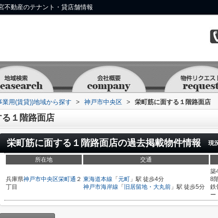
宮不動産のテナント・貸店舗情報
事業用(賃貸))地域から探す
>
神戸市中央区
>
栄町筋に面する１階路面店
する１階路面店
栄町筋に面する１階路面店
の過去掲載物件情報
現
所在地
交通
築
兵庫県
神戸市中央区
栄町通
２
東海道本線
「
元町
」駅 徒歩4分
8
丁目
神戸市海岸線
「
旧居留地・大丸前
」駅 徒歩5分
鉄
ー