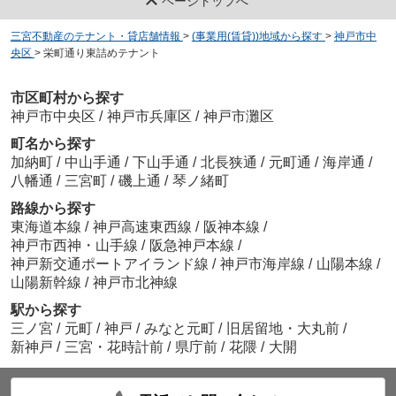
ページトップへ
三宮不動産のテナント・貸店舗情報
>
(事業用(賃貸))地域から探す
>
神戸市中
央区
>
栄町通り東詰めテナント
市区町村から探す
神戸市中央区
/
神戸市兵庫区
/
神戸市灘区
町名から探す
加納町
/
中山手通
/
下山手通
/
北長狭通
/
元町通
/
海岸通
/
八幡通
/
三宮町
/
磯上通
/
琴ノ緒町
路線から探す
東海道本線
/
神戸高速東西線
/
阪神本線
/
神戸市西神・山手線
/
阪急神戸本線
/
神戸新交通ポートアイランド線
/
神戸市海岸線
/
山陽本線
/
山陽新幹線
/
神戸市北神線
駅から探す
三ノ宮
/
元町
/
神戸
/
みなと元町
/
旧居留地・大丸前
/
新神戸
/
三宮・花時計前
/
県庁前
/
花隈
/
大開