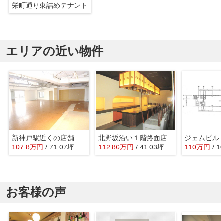
栄町通り東詰めテナント
エリアの近い物件
新神戸駅近くの店舗物件
北野坂沿い１階路面店
ジェムビル
107.8
万
円
/ 71.07坪
112.86
万
円
/ 41.03坪
110
万
円
/ 
お客様の声