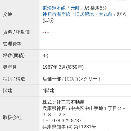
東海道本線
「
元町
」駅 徒歩5分
交通
神戸市海岸線
「
旧居留地・大丸前
」駅 徒
歩3分
賃料 / 坪単価
-
/ -
管理費等
-
坪数(面積)
-(-)
築年月
1967年 3月(築59年)
種別 / 構造
店舗一部 / 鉄筋コンクリート
階建
4階建
株式会社三宮不動産
兵庫県神戸市中央区中山手通１丁目２－
１３ －２Ｆ
取扱会社
TEL:078-325-8787
兵庫県知事 (4) 第11231号