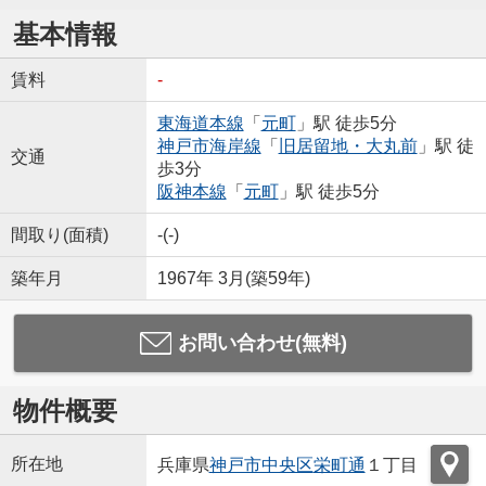
基本情報
賃料
-
東海道本線
「
元町
」駅 徒歩5分
神戸市海岸線
「
旧居留地・大丸前
」駅 徒
交通
歩3分
阪神本線
「
元町
」駅 徒歩5分
間取り(面積)
-(-)
築年月
1967年 3月(築59年)
お問い合わせ(無料)
物件概要
所在地
兵庫県
神戸市中央区
栄町通
１丁目