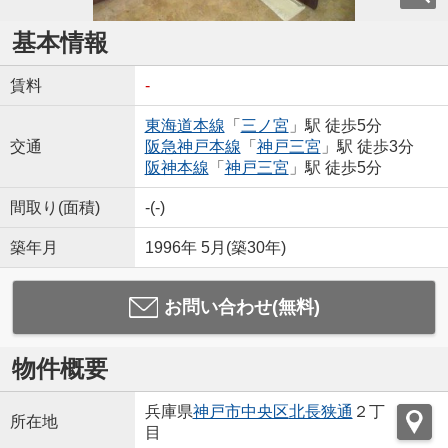
基本情報
賃料
-
東海道本線
「
三ノ宮
」駅 徒歩5分
交通
阪急神戸本線
「
神戸三宮
」駅 徒歩3分
阪神本線
「
神戸三宮
」駅 徒歩5分
間取り(面積)
-(-)
築年月
1996年 5月(築30年)
お問い合わせ(無料)
物件概要
兵庫県
神戸市中央区
北長狭通
２丁
所在地
目