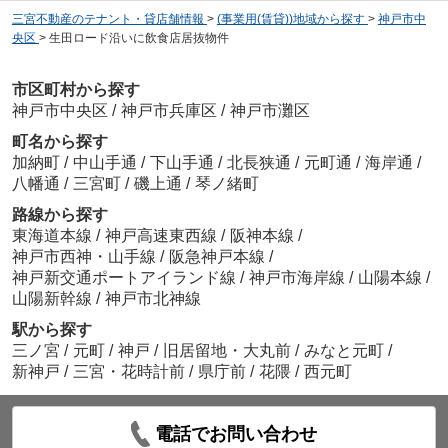
三宮不動産のテナント・貸店舗情報
>
(事業用(賃貸))地域から探す
>
神戸市中
央区
>
生田ロード沿いに飲食店居抜物件
市区町村から探す
神戸市中央区
/
神戸市兵庫区
/
神戸市灘区
町名から探す
加納町
/
中山手通
/
下山手通
/
北長狭通
/
元町通
/
海岸通
/
八幡通
/
三宮町
/
磯上通
/
琴ノ緒町
路線から探す
東海道本線
/
神戸高速東西線
/
阪神本線
/
神戸市西神・山手線
/
阪急神戸本線
/
神戸新交通ポートアイランド線
/
神戸市海岸線
/
山陽本線
/
山陽新幹線
/
神戸市北神線
駅から探す
三ノ宮
/
元町
/
神戸
/
旧居留地・大丸前
/
みなと元町
/
新神戸
/
三宮・花時計前
/
県庁前
/
花隈
/
西元町
電話でお問い合わせ