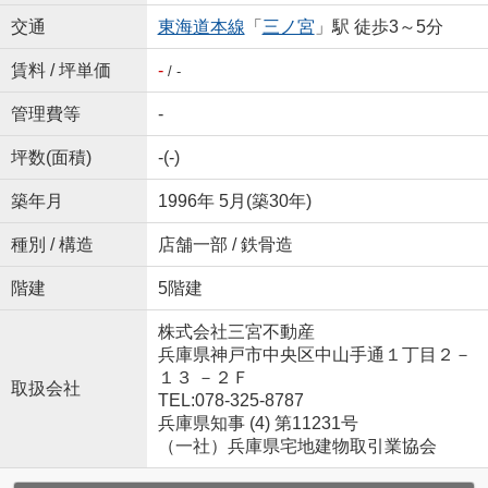
交通
東海道本線
「
三ノ宮
」駅 徒歩3～5分
賃料 / 坪単価
-
/ -
管理費等
-
坪数(面積)
-(-)
築年月
1996年 5月(築30年)
種別 / 構造
店舗一部 / 鉄骨造
階建
5階建
株式会社三宮不動産
兵庫県神戸市中央区中山手通１丁目２－
１３ －２Ｆ
取扱会社
TEL:078-325-8787
兵庫県知事 (4) 第11231号
（一社）兵庫県宅地建物取引業協会