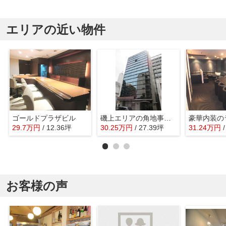
エリアの近い物件
ゴールドプラザビル
磯上エリアの角地事務所ビル
29.7
万
円
/ 12.36坪
30.25
万
円
/ 27.39坪
31.24
万
円
お客様の声