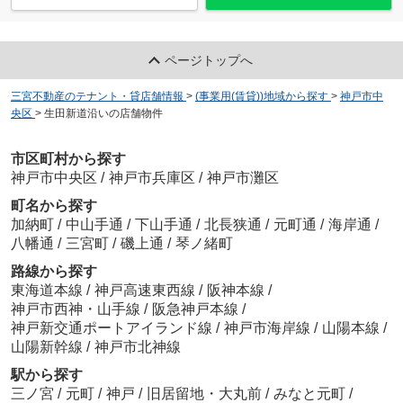
ページトップへ
三宮不動産のテナント・貸店舗情報
>
(事業用(賃貸))地域から探す
>
神戸市中
央区
>
生田新道沿いの店舗物件
市区町村から探す
神戸市中央区
/
神戸市兵庫区
/
神戸市灘区
町名から探す
加納町
/
中山手通
/
下山手通
/
北長狭通
/
元町通
/
海岸通
/
八幡通
/
三宮町
/
磯上通
/
琴ノ緒町
路線から探す
東海道本線
/
神戸高速東西線
/
阪神本線
/
神戸市西神・山手線
/
阪急神戸本線
/
神戸新交通ポートアイランド線
/
神戸市海岸線
/
山陽本線
/
山陽新幹線
/
神戸市北神線
駅から探す
三ノ宮
/
元町
/
神戸
/
旧居留地・大丸前
/
みなと元町
/