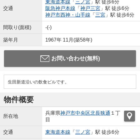
東海道本線
「
三ノ宮
」駅 徒歩6分
交通
阪急神戸本線
「
神戸三宮
」駅 徒歩6分
神戸市西神・山手線
「
三宮
」駅 徒歩6分
間取り(面積)
-(-)
築年月
1967年 11月(築58年)
お問い合わせ(無料)
生田新道沿いの飲食ビルです。
物件概要
兵庫県
神戸市中央区
北長狭通
１丁
所在地
目
交通
東海道本線
「
三ノ宮
」駅 徒歩6分