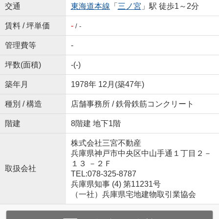
交通
東海道本線
「
三ノ宮
」駅 徒歩1～2分
賃料 / 坪単価
-
/ -
管理費等
-
坪数(面積)
-(-)
築年月
1978年 12月(築47年)
種別 / 構造
店舗事務所 / 鉄骨鉄筋コンクリート
階建
8階建 地下1階
株式会社三宮不動産
兵庫県神戸市中央区中山手通１丁目２－
１３ －２Ｆ
取扱会社
TEL:078-325-8787
兵庫県知事 (4) 第11231号
（一社）兵庫県宅地建物取引業協会