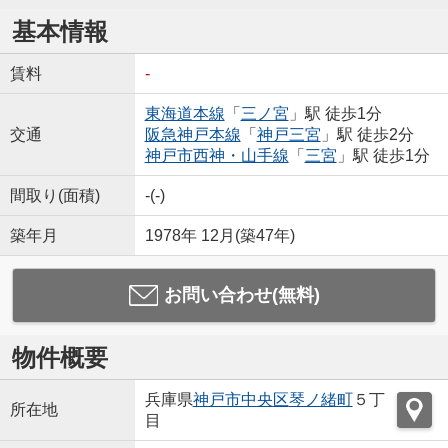
基本情報
賃料
-
東海道本線
「
三ノ宮
」駅 徒歩1分
交通
阪急神戸本線
「
神戸三宮
」駅 徒歩2分
神戸市西神・山手線
「
三宮
」駅 徒歩1分
間取り(面積)
-(-)
築年月
1978年 12月(築47年)
お問い合わせ(無料)
物件概要
兵庫県
神戸市中央区
琴ノ緒町
５丁
所在地
目