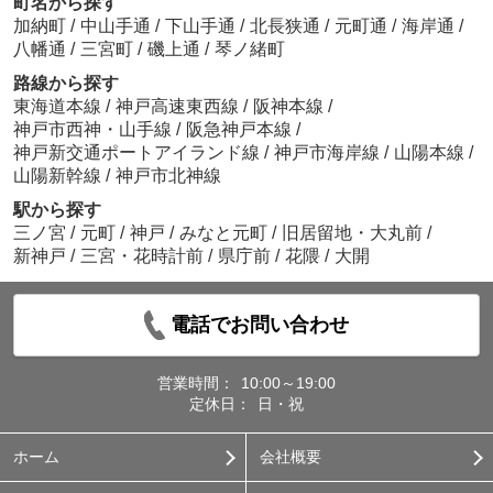
町名から探す
加納町
/
中山手通
/
下山手通
/
北長狭通
/
元町通
/
海岸通
/
八幡通
/
三宮町
/
磯上通
/
琴ノ緒町
路線から探す
東海道本線
/
神戸高速東西線
/
阪神本線
/
神戸市西神・山手線
/
阪急神戸本線
/
神戸新交通ポートアイランド線
/
神戸市海岸線
/
山陽本線
/
山陽新幹線
/
神戸市北神線
駅から探す
三ノ宮
/
元町
/
神戸
/
みなと元町
/
旧居留地・大丸前
/
新神戸
/
三宮・花時計前
/
県庁前
/
花隈
/
大開
電話でお問い合わせ
営業時間：
10:00～19:00
定休日：
日・祝
ホーム
会社概要