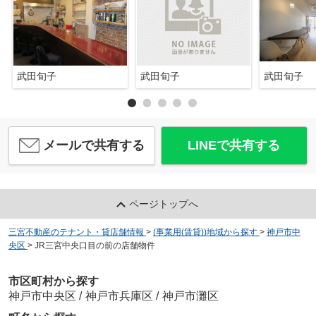
武田旬子
武田旬子
武田旬子
メールで共有する
LINEで共有する
ページトップへ
三宮不動産のテナント・貸店舗情報
>
(事業用(賃貸))地域から探す
>
神戸市中
央区
>
JR三宮中央口目の前の店舗物件
市区町村から探す
神戸市中央区
/
神戸市兵庫区
/
神戸市灘区