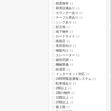
残置物有
(-)
厨房設備あり
(-)
カウンターあり
(-)
テーブル席あり
(-)
シンクあり
(-)
好立地
(-)
地下物件
(-)
ロードサイド
(-)
路面店
(-)
美容室向け
(-)
物販向け
(-)
エレベーター
(-)
個別空調
(-)
機械警備
(-)
給湯室
(-)
インターネット対応
(-)
24時間緊急通報システム
(-)
駐車場あり
(-)
2階以上
(-)
1階の物件
(-)
10階以上
(-)
20階以上
(-)
最上階
(-)