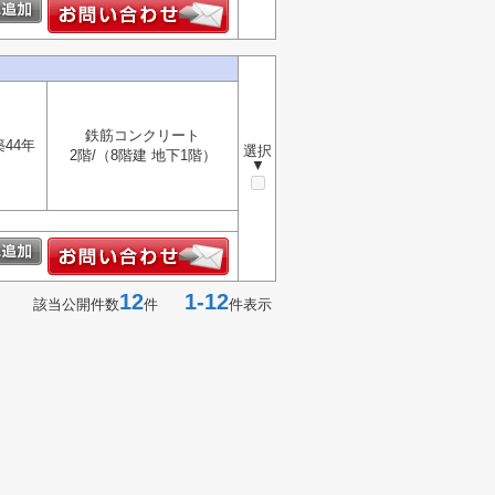
鉄筋コンクリート
築44年
選択
2階/（8階建 地下1階）
▼
12
1-12
該当公開件数
件
件表示