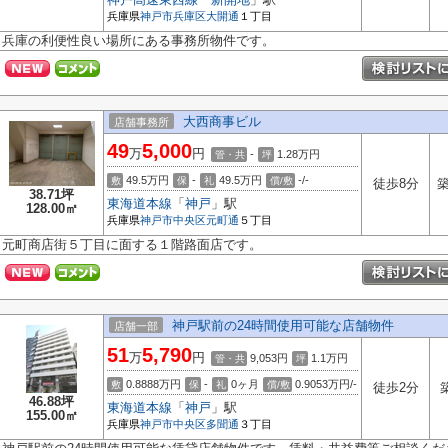
兵庫県
神戸市兵庫区
大開通
１丁目
兵庫の利便性良い場所にある事務所物件です。
大西商事ビル
店舗事務所
49
5,000
万
円
-
1.28
万円
管・共
坪
49.5万円
-
49.5万円
-/-
敷
保
礼
償/敷
徒歩8分
築
38.71坪
東海道本線
「
神戸
」駅
128.00㎡
兵庫県
神戸市中央区
元町通
５丁目
元町商店街５丁目に面する１階路面店です。
神戸駅前の24時間使用可能な店舗物件
店舗一部
51
5,790
万
円
9,053円
1.1
万円
管・共
坪
0.8888万円
-
0ヶ月
0.9053万円/-
敷
保
礼
償/敷
徒歩2分
46.88坪
東海道本線
「
神戸
」駅
155.00㎡
兵庫県
神戸市中央区
多聞通
３丁目