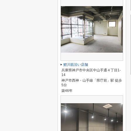
鯉川筋沿い店舗
兵庫県神戸市中央区中山手通４丁目1-
14
神戸市西神・山手線「県庁前」駅 徒歩
5分
築46年