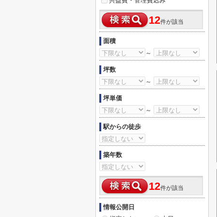
共益費・管理費込み
12
件が該当
面積
～
坪数
～
坪単価
～
駅からの徒歩
築年数
12
件が該当
情報公開日