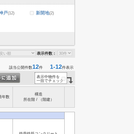
神戸
新開地
(12)
(2)
表示件数：
12
1-12
該当公開件数
件
件表示
表示中物件を
一括でチェック
構造
築年数
所在階 / （階建）
鉄骨鉄筋コンクリート