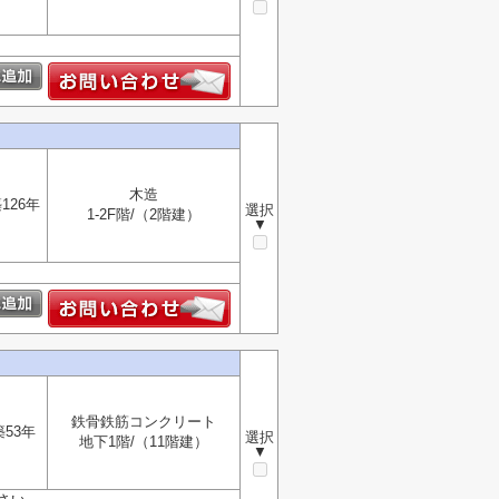
木造
126年
選択
1-2F階/（2階建）
▼
鉄骨鉄筋コンクリート
築53年
選択
地下1階/（11階建）
▼