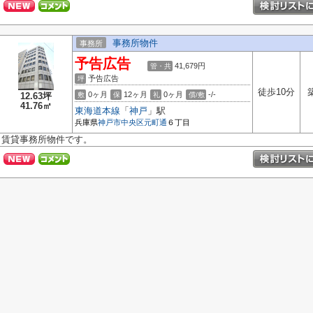
事務所物件
事務所
予告広告
41,679円
管・共
予告広告
坪
徒歩10分
0ヶ月
12ヶ月
0ヶ月
-/-
12.63坪
敷
保
礼
償/敷
41.76㎡
東海道本線
「
神戸
」駅
兵庫県
神戸市中央区
元町通
６丁目
賃貸事務所物件です。