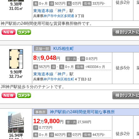
徒歩2分
0ヶ月
50万円
0万円
33万円/-
9.38坪
敷
保
礼
償/敷
31.01㎡
東海道本線
「
神戸
」駅
兵庫県
神戸市中央区
多聞通
３丁目
神戸駅前の24時間使用可能な賃貸事務所物件です。
KUS相生町
店舗一部
8
9,048
万
円
-
0.9
万円
管・共
坪
55万円
-
0ヶ月
-/403334ヶ月
敷
保
礼
償/敷
徒歩5分
9.90坪
東海道本線
「
神戸
」駅
32.73㎡
兵庫県
神戸市中央区
相生町
４丁目2-12
JR神戸駅徒歩５分のテナントです。
神戸駅前の24時間使用可能な事務所
事務所
12
9,800
万
円
27,500円
管・共
0.77
万円
坪
徒歩2分
0ヶ月
60万円
0万円
44万円/-
16.94坪
敷
保
礼
償/敷