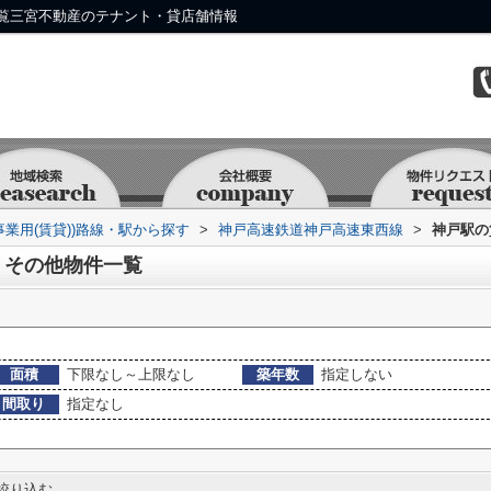
覧三宮不動産のテナント・貸店舗情報
事業用(賃貸))路線・駅から探す
>
神戸高速鉄道神戸高速東西線
>
神戸駅の
・その他物件一覧
面積
下限なし～上限なし
築年数
指定しない
間取り
指定なし
絞り込む