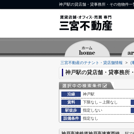
神戸駅の貸店舗・貸事務所・その他物件一
三宮不動産のテナント・貸店舗情報
>
(
神戸駅の貸店舗・貸事務所
沿線
神戸駅
賃料
下限なし～上限なし
駅徒歩
指定しない
設備条件
指定なし
神戸高速鉄道神戸高速東西線
駅で