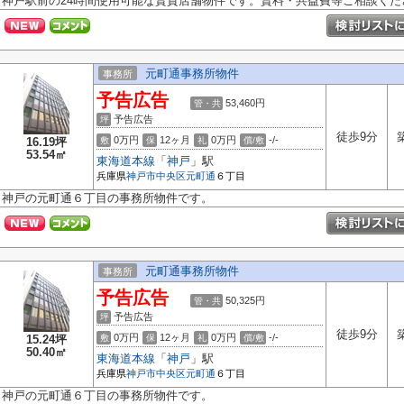
神戸駅前の24時間使用可能な賃貸店舗物件です。賃料・共益費等ご相談くだ
元町通事務所物件
事務所
予告広告
53,460円
管・共
予告広告
坪
徒歩9分
0万円
12ヶ月
0万円
-/-
16.19坪
敷
保
礼
償/敷
53.54㎡
東海道本線
「
神戸
」駅
兵庫県
神戸市中央区
元町通
６丁目
神戸の元町通６丁目の事務所物件です。
元町通事務所物件
事務所
予告広告
50,325円
管・共
予告広告
坪
徒歩9分
0万円
12ヶ月
0万円
-/-
15.24坪
敷
保
礼
償/敷
50.40㎡
東海道本線
「
神戸
」駅
兵庫県
神戸市中央区
元町通
６丁目
神戸の元町通６丁目の事務所物件です。