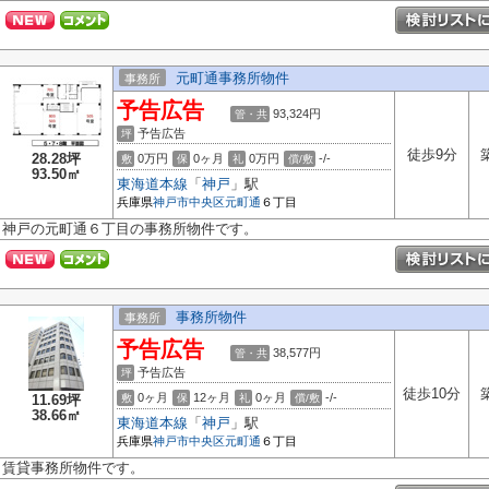
元町通事務所物件
事務所
予告広告
93,324円
管・共
予告広告
坪
徒歩9分
28.28坪
0万円
0ヶ月
0万円
-/-
敷
保
礼
償/敷
93.50㎡
東海道本線
「
神戸
」駅
兵庫県
神戸市中央区
元町通
６丁目
神戸の元町通６丁目の事務所物件です。
事務所物件
事務所
予告広告
38,577円
管・共
予告広告
坪
徒歩10分
0ヶ月
12ヶ月
0ヶ月
-/-
11.69坪
敷
保
礼
償/敷
38.66㎡
東海道本線
「
神戸
」駅
兵庫県
神戸市中央区
元町通
６丁目
賃貸事務所物件です。