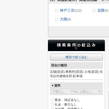
神戸三宮
花隈
(122)
(5)
大開
(4)
種別で絞り込む
現在の種別
店舗(賃貸),事務所(賃貸),土地(賃貸),住
宅以外建物全部,駐車場
▼賃料
～
敷金・保証金なし
礼金・敷引なし