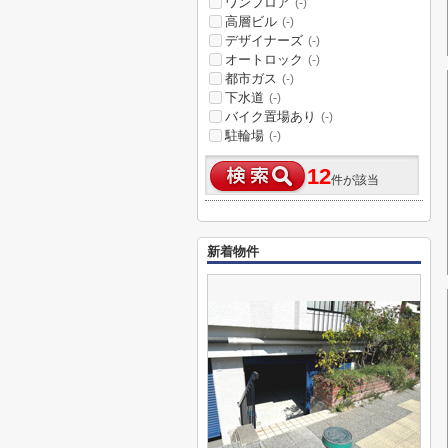
ワンフロア
(-)
高層ビル
(-)
デザイナーズ
(-)
オートロック
(-)
都市ガス
(-)
下水道
(-)
バイク置場あり
(-)
駐輪場
(-)
12
件が該当
新着物件