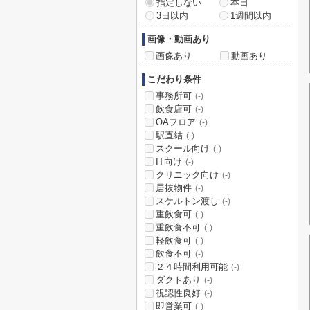
指定しない
本日
3日以内
1週間以内
画像・動画あり
画像あり
動画あり
こだわり条件
事務所可
(-)
飲食店可
(-)
OAフロア
(-)
駅直結
(-)
スクール向け
(-)
IT向け
(-)
クリニック向け
(-)
居抜物件
(-)
スケルトン渡し
(-)
重飲食可
(-)
重飲食不可
(-)
軽飲食可
(-)
飲食不可
(-)
２４時間利用可能
(-)
ダクトあり
(-)
視認性良好
(-)
即営業可
(-)