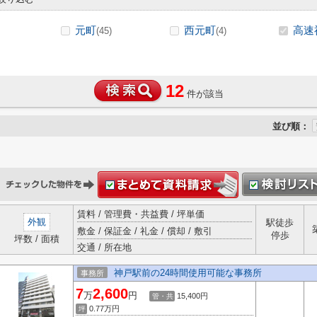
元町
西元町
高速
(45)
(4)
12
件が該当
並び順：
賃料 / 管理費・共益費 / 坪単価
外観
駅徒歩
敷金 / 保証金 / 礼金 / 償却 / 敷引
停歩
坪数 / 面積
交通 / 所在地
神戸駅前の24時間使用可能な事務所
事務所
7
2,600
万
円
15,400円
管・共
0.77
万円
坪