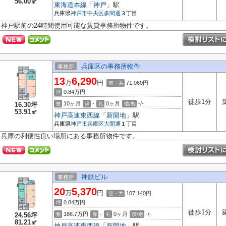
56.00㎡
東海道本線
「
神戸
」駅
兵庫県
神戸市中央区
多聞通
３丁目
神戸駅前の24時間使用可能な賃貸事務所物件です。
兵庫区の事務所物件
事務所
13
6,290
万
円
71,060円
管・共
0.84
万円
坪
徒歩1分
10ヶ月
-
0ヶ月
-/-
16.30坪
敷
保
礼
償/敷
53.91㎡
神戸高速東西線
「
新開地
」駅
兵庫県
神戸市兵庫区
大開通
１丁目
兵庫の利便性良い場所にある事務所物件です。
神鉄ビル
事務所
20
5,370
万
円
107,140円
管・共
0.84
万円
坪
徒歩1分
186.7万円
-
0ヶ月
-/-
24.56坪
敷
保
礼
償/敷
81.21㎡
神戸高速東西線
「
新開地
」駅